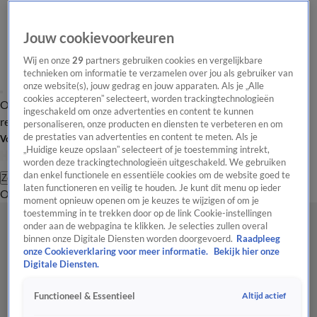
Jouw cookievoorkeuren
Wij en onze
29
partners gebruiken cookies en vergelijkbare
technieken om informatie te verzamelen over jou als gebruiker van
onze website(s), jouw gedrag en jouw apparaten. Als je „Alle
cookies accepteren” selecteert, worden trackingtechnologieën
Overzicht
Tip de
Laatste nieuws
Regionieuws
Het beste van Hart
ingeschakeld om onze advertenties en content te kunnen
redactie
personaliseren, onze producten en diensten te verbeteren en om
de prestaties van advertenties en content te meten. Als je
Volg Hart van Nederland
„Huidige keuze opslaan” selecteert of je toestemming intrekt,
worden deze trackingtechnologieën uitgeschakeld. We gebruiken
dan enkel functionele en essentiële cookies om de website goed te
Zoeken
laten functioneren en veilig te houden. Je kunt dit menu op ieder
Overzicht
Regio
Uitzendingen
Weer
Tip de redactie
Panel
Video's
moment opnieuw openen om je keuzes te wijzigen of om je
toestemming in te trekken door op de link Cookie-instellingen
onder aan de webpagina te klikken. Je selecties zullen overal
binnen onze Digitale Diensten worden doorgevoerd.
Raadpleeg
onze Cookieverklaring voor meer informatie.
Bekijk hier onze
Digitale Diensten.
Altijd actief
Functioneel & Essentieel