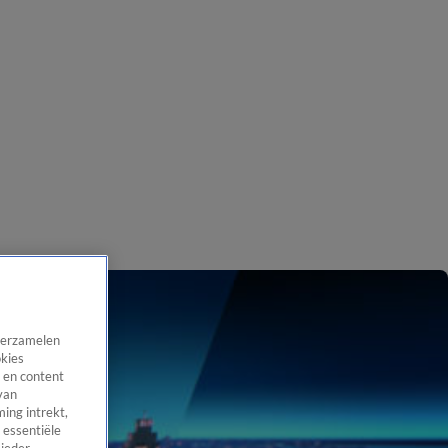
 verzamelen
okies
 en content
van
ing intrekt,
 essentiële