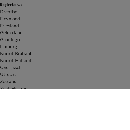
Regionieuws
Drenthe
Flevoland
Friesland
Gelderland
Groningen
Limburg
Noord-Brabant
Noord-Holland
Overijssel
Utrecht
Zeeland
Zuid-Holland
Voorwaarden
Over ons
Privacyverklaring
Gebruiksvoorwaarden
Cookieverklaring
Digitale diensten