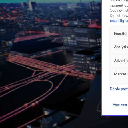
cookies om 
moment opn
Cookie-inst
Diensten w
onze Digit
Function
Analyti
Adverti
Marketi
Derde parti
Voorkeur