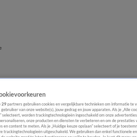
e
ookievoorkeuren
e
29
partners gebruiken cookies en vergelijkbare technieken om informatie te
s gebruiker van onze website(s), jouw gedrag en jouw apparaten. Als je „Alle co
” selecteert, worden trackingtechnologieën ingeschakeld om onze advertenties
personaliseren, onze producten en diensten te verbeteren en om de prestaties 
s en content te meten. Als je „Huidige keuze opslaan” selecteert of je toestemm
e trackingtechnologieën uitgeschakeld. We gebruiken dan enkel functionele en