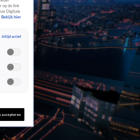
 ieder
 op de link
nze Digitale
Bekijk hier
Altijd actief
s accepteren