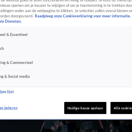
de website goed te laten functioneren en veilig te houden. Je kunt dit menu op
ieuw openen om je keuzes te wijzigen of om je toestemming in te trekken door
ellingen onder aan de webpagina te klikken. Je selecties zullen overal binnen o
orden doorgevoerd.
Raadpleeg onze Cookieverklaring voor meer informatie.
ale Diensten.
eel & Essentieel
sch
sing & Commercieel
ng & Social media
jen lijst
en beheren
Huidige keuze opslaan
Alle cookie