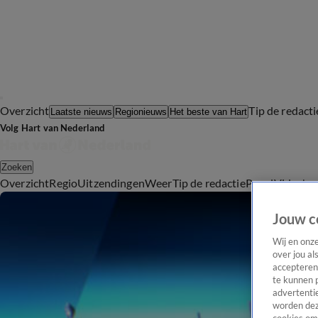
Overzicht
Tip de redacti
Laatste nieuws
Regionieuws
Het beste van Hart
Volg Hart van Nederland
Zoeken
Overzicht
Regio
Uitzendingen
Weer
Tip de redactie
Panel
Video's
Jouw c
Wij en onz
over jou al
accepteren
te kunnen 
advertentie
worden dez