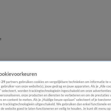
e
ookievoorkeuren
e
29
partners gebruiken cookies en vergelijkbare technieken om informatie te
s gebruiker van onze website(s), jouw gedrag en jouw apparaten. Als je „Alle co
” selecteert, worden trackingtechnologieën ingeschakeld om onze advertenties
personaliseren, onze producten en diensten te verbeteren en om de prestaties 
s en content te meten. Als je „Huidige keuze opslaan” selecteert of je toestemm
e trackingtechnologieën uitgeschakeld. We gebruiken dan enkel functionele en
de website goed te laten functioneren en veilig te houden. Je kunt dit menu op