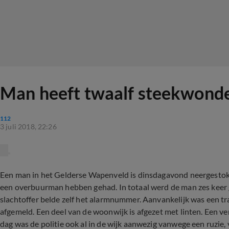
Man heeft twaalf steekwonde
112
3 juli 2018, 22:26
Een man in het Gelderse Wapenveld is dinsdagavond neergestoke
een overbuurman hebben gehad. In totaal werd de man zes keer 
slachtoffer belde zelf het alarmnummer. Aanvankelijk was een t
afgemeld. Een deel van de woonwijk is afgezet met linten. Een v
dag was de politie ook al in de wijk aanwezig vanwege een ruzie, 