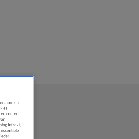
 verzamelen
okies
 en content
van
ing intrekt,
 essentiële
 ieder