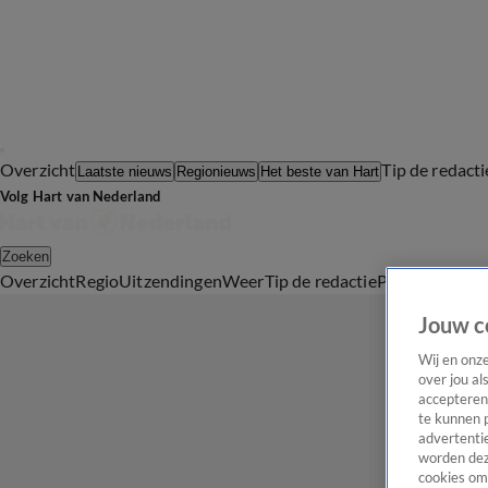
Overzicht
Tip de redacti
Laatste nieuws
Regionieuws
Het beste van Hart
Volg Hart van Nederland
Zoeken
Overzicht
Regio
Uitzendingen
Weer
Tip de redactie
Panel
Video's
Jouw c
Wij en onz
over jou al
accepteren
te kunnen 
advertentie
worden dez
cookies om 