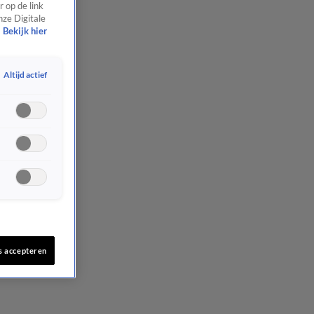
 op de link
nze Digitale
Bekijk hier
Altijd actief
s accepteren