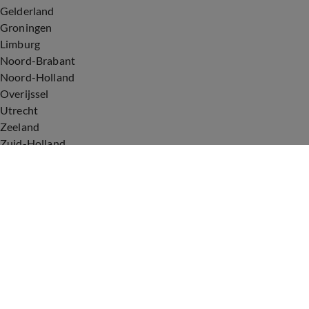
Gelderland
Groningen
Limburg
Noord-Brabant
Noord-Holland
Overijssel
Utrecht
Zeeland
Zuid-Holland
Voorwaarden
Over ons
Privacyverklaring
Gebruiksvoorwaarden
Cookieverklaring
Digitale diensten
Cookie instellingen
Upod & Talpa Network
Adverteren
Vacatures