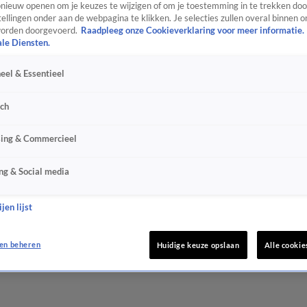
ieuw openen om je keuzes te wijzigen of om je toestemming in te trekken door
ellingen onder aan de webpagina te klikken. Je selecties zullen overal binnen o
orden doorgevoerd.
Raadpleeg onze Cookieverklaring voor meer informatie.
ale Diensten.
eel & Essentieel
sch
sing & Commercieel
ng & Social media
jen lijst
en beheren
Huidige keuze opslaan
Alle cookie