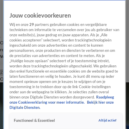
Jouw cookievoorkeuren
Wij en onze
29
partners gebruiken cookies en vergelijkbare
technieken om informatie te verzamelen over jou als gebruiker van
onze website(s), jouw gedrag en jouw apparaten. Als je „Alle
cookies accepteren” selecteert, worden trackingtechnologieën
Overzicht
Tip de
Laatste nieuws
Regionieuws
Het beste van Hart
ingeschakeld om onze advertenties en content te kunnen
redactie
personaliseren, onze producten en diensten te verbeteren en om
de prestaties van advertenties en content te meten. Als je
Volg Hart van Nederland
„Huidige keuze opslaan” selecteert of je toestemming intrekt,
worden deze trackingtechnologieën uitgeschakeld. We gebruiken
dan enkel functionele en essentiële cookies om de website goed te
Zoeken
laten functioneren en veilig te houden. Je kunt dit menu op ieder
Overzicht
Regio
Uitzendingen
Weer
Tip de redactie
Panel
Video's
moment opnieuw openen om je keuzes te wijzigen of om je
toestemming in te trekken door op de link Cookie-instellingen
onder aan de webpagina te klikken. Je selecties zullen overal
binnen onze Digitale Diensten worden doorgevoerd.
Raadpleeg
onze Cookieverklaring voor meer informatie.
Bekijk hier onze
Digitale Diensten.
Altijd actief
Functioneel & Essentieel