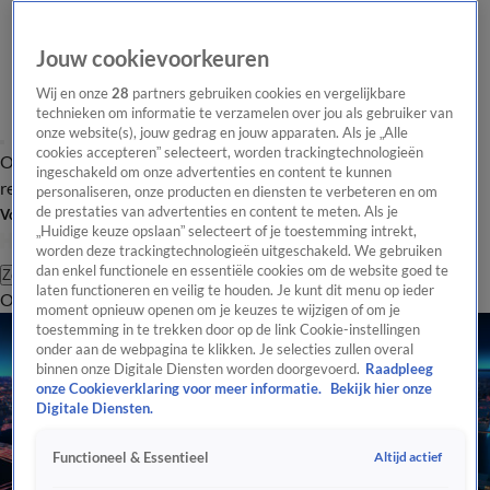
Jouw cookievoorkeuren
Wij en onze
28
partners gebruiken cookies en vergelijkbare
technieken om informatie te verzamelen over jou als gebruiker van
onze website(s), jouw gedrag en jouw apparaten. Als je „Alle
cookies accepteren” selecteert, worden trackingtechnologieën
Overzicht
Tip de
Laatste nieuws
Regionieuws
Het beste van Hart
ingeschakeld om onze advertenties en content te kunnen
redactie
personaliseren, onze producten en diensten te verbeteren en om
de prestaties van advertenties en content te meten. Als je
Volg Hart van Nederland
„Huidige keuze opslaan” selecteert of je toestemming intrekt,
worden deze trackingtechnologieën uitgeschakeld. We gebruiken
dan enkel functionele en essentiële cookies om de website goed te
Zoeken
laten functioneren en veilig te houden. Je kunt dit menu op ieder
Overzicht
Regio
Uitzendingen
Weer
Tip de redactie
Panel
Video's
moment opnieuw openen om je keuzes te wijzigen of om je
toestemming in te trekken door op de link Cookie-instellingen
onder aan de webpagina te klikken. Je selecties zullen overal
binnen onze Digitale Diensten worden doorgevoerd.
Raadpleeg
onze Cookieverklaring voor meer informatie.
Bekijk hier onze
Digitale Diensten.
Altijd actief
Functioneel & Essentieel