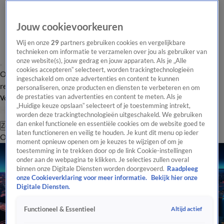
Jouw cookievoorkeuren
Wij en onze
29
partners gebruiken cookies en vergelijkbare
technieken om informatie te verzamelen over jou als gebruiker van
onze website(s), jouw gedrag en jouw apparaten. Als je „Alle
cookies accepteren” selecteert, worden trackingtechnologieën
Overzicht
Tip de
Laatste nieuws
Regionieuws
Het beste van Hart
ingeschakeld om onze advertenties en content te kunnen
redactie
personaliseren, onze producten en diensten te verbeteren en om
de prestaties van advertenties en content te meten. Als je
Volg Hart van Nederland
„Huidige keuze opslaan” selecteert of je toestemming intrekt,
worden deze trackingtechnologieën uitgeschakeld. We gebruiken
dan enkel functionele en essentiële cookies om de website goed te
Zoeken
laten functioneren en veilig te houden. Je kunt dit menu op ieder
Overzicht
Regio
Uitzendingen
Weer
Tip de redactie
Panel
Video's
moment opnieuw openen om je keuzes te wijzigen of om je
toestemming in te trekken door op de link Cookie-instellingen
onder aan de webpagina te klikken. Je selecties zullen overal
binnen onze Digitale Diensten worden doorgevoerd.
Raadpleeg
onze Cookieverklaring voor meer informatie.
Bekijk hier onze
Digitale Diensten.
Altijd actief
Functioneel & Essentieel