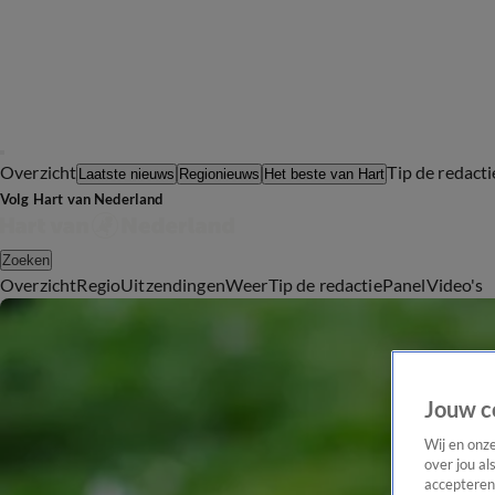
Overzicht
Tip de redacti
Laatste nieuws
Regionieuws
Het beste van Hart
Volg Hart van Nederland
Zoeken
Overzicht
Regio
Uitzendingen
Weer
Tip de redactie
Panel
Video's
Jouw c
Wij en onz
over jou al
accepteren