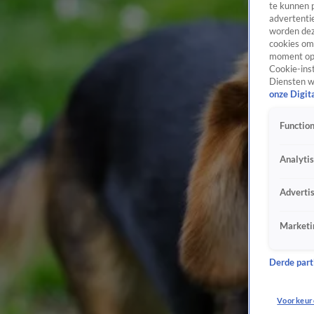
te kunnen 
advertentie
worden dez
cookies om 
moment opn
Cookie-inst
Diensten w
onze Digit
Function
Analyti
Adverti
Marketi
Derde parti
Voorkeur