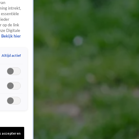
van
ing intrekt,
 essentiële
 ieder
 op de link
nze Digitale
Bekijk hier
Altijd actief
s accepteren