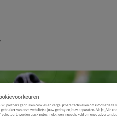
e
ookievoorkeuren
e
28
partners gebruiken cookies en vergelijkbare technieken om informatie te
s gebruiker van onze website(s), jouw gedrag en jouw apparaten. Als je „Alle co
” selecteert, worden trackingtechnologieën ingeschakeld om onze advertenties