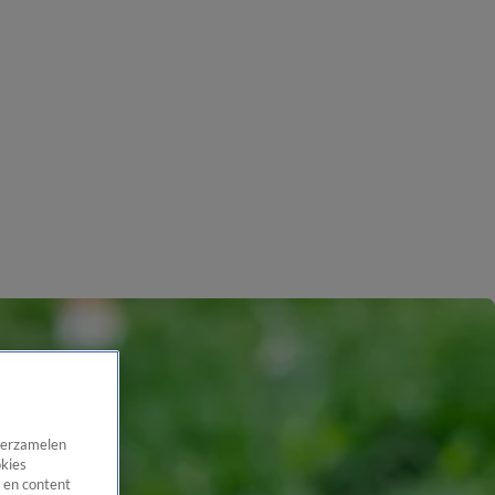
 verzamelen
okies
 en content