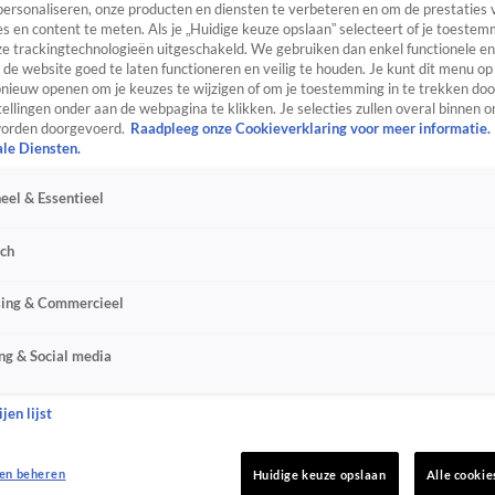
personaliseren, onze producten en diensten te verbeteren en om de prestaties 
s en content te meten. Als je „Huidige keuze opslaan” selecteert of je toestemm
e trackingtechnologieën uitgeschakeld. We gebruiken dan enkel functionele en
de website goed te laten functioneren en veilig te houden. Je kunt dit menu op
ieuw openen om je keuzes te wijzigen of om je toestemming in te trekken door
ellingen onder aan de webpagina te klikken. Je selecties zullen overal binnen o
orden doorgevoerd.
Raadpleeg onze Cookieverklaring voor meer informatie.
ale Diensten.
eel & Essentieel
sch
sing & Commercieel
ng & Social media
jen lijst
en beheren
Huidige keuze opslaan
Alle cookie