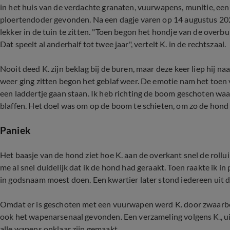
in het huis van de verdachte granaten, vuurwapens, munitie, e
ploertendoder gevonden. Na een dagje varen op 14 augustus 202
lekker in de tuin te zitten. "Toen begon het hondje van de overb
Dat speelt al anderhalf tot twee jaar", vertelt K. in de rechtszaal.
Nooit deed K. zijn beklag bij de buren, maar deze keer liep hij na
weer ging zitten begon het geblaf weer. De emotie nam het toen 
een laddertje gaan staan. Ik heb richting de boom geschoten waa
blaffen. Het doel was om op de boom te schieten, om zo de hond t
Paniek
Het baasje van de hond ziet hoe K. aan de overkant snel de rolluik
me al snel duidelijk dat ik de hond had geraakt. Toen raakte ik in
in godsnaam moest doen. Een kwartier later stond iedereen uit de
Omdat er is geschoten met een vuurwapen werd K. door zwaarbe
ook het wapenarsenaal gevonden. Een verzameling volgens K., ui
alle wapens onklaar zijn gemaakt.