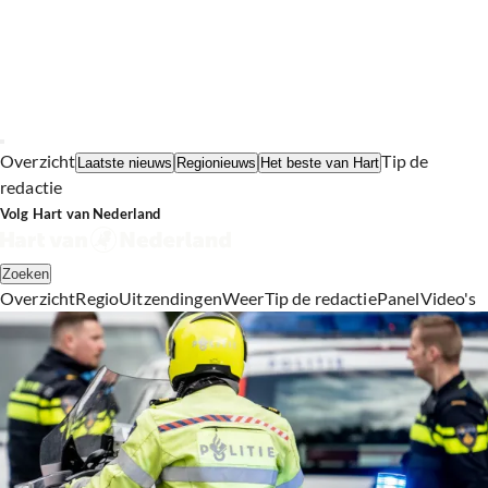
Overzicht
Tip de
Laatste nieuws
Regionieuws
Het beste van Hart
redactie
Volg Hart van Nederland
Zoeken
Overzicht
Regio
Uitzendingen
Weer
Tip de redactie
Panel
Video's