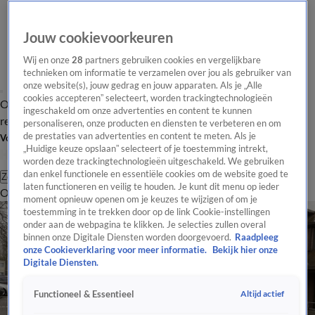
Jouw cookievoorkeuren
Wij en onze
28
partners gebruiken cookies en vergelijkbare
technieken om informatie te verzamelen over jou als gebruiker van
onze website(s), jouw gedrag en jouw apparaten. Als je „Alle
cookies accepteren” selecteert, worden trackingtechnologieën
Overzicht
Tip de
Laatste nieuws
Regionieuws
Het beste van Hart
ingeschakeld om onze advertenties en content te kunnen
redactie
personaliseren, onze producten en diensten te verbeteren en om
de prestaties van advertenties en content te meten. Als je
Volg Hart van Nederland
„Huidige keuze opslaan” selecteert of je toestemming intrekt,
worden deze trackingtechnologieën uitgeschakeld. We gebruiken
dan enkel functionele en essentiële cookies om de website goed te
Zoeken
laten functioneren en veilig te houden. Je kunt dit menu op ieder
Overzicht
Regio
Uitzendingen
Weer
Tip de redactie
Panel
Video's
moment opnieuw openen om je keuzes te wijzigen of om je
toestemming in te trekken door op de link Cookie-instellingen
onder aan de webpagina te klikken. Je selecties zullen overal
binnen onze Digitale Diensten worden doorgevoerd.
Raadpleeg
onze Cookieverklaring voor meer informatie.
Bekijk hier onze
Digitale Diensten.
Altijd actief
Functioneel & Essentieel