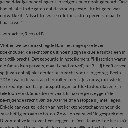
gewelddadige handelingen zijn volgens hem nooit gebeurd. Ook
had hij niet in de gaten dat de vrouw geestelijk niet goed was
ontwikkeld. 'Misschien waren die fantasieën pervers, maar ik
had ze wel'
-
verdachte, Richard B.
Vlot en welbespraakt legde B., in het dagelijkse leven
boekhouder, de rechtbank uit hoe hij zijn seksuele fantasieën in
praktijk bracht. Dat gebeurde in hotelkamers. "Misschien waren
die fantasieën pervers, maar ik had ze wel", zei B. Hij heeft er veel
spijt van dat hij niet eerder hulp zocht voor zijn gedrag. Begin
2016 kwam de zaak aan het rollen toen zijn vrouw, met wie hij
een zoontje heeft, zijn uitspattingen ontdekte doordat zij zijn
telefoon vond. Sindsdien ervaart B. naar eigen zeggen "de
bevrijdende kracht van de waarheid" en stopte hij met liegen.
Enkele aanwezige leden van het kerkgenootschap vonden de
zaak heftig om aan te horen. Ze willen eerst zelf in gesprek met
B. voordat ze iets over hem zeggen. In Den Haag telt de kerk zo'n
vierhonderd leden. De zitting gaat mogelijk ook vrijdag verder.