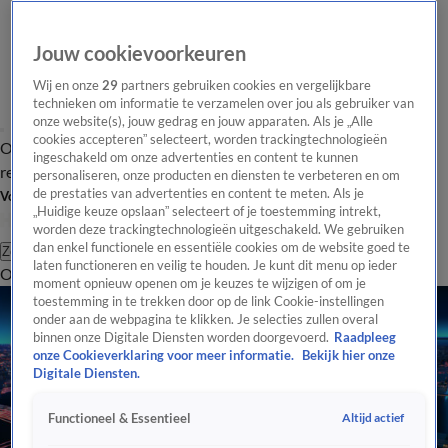
Jouw cookievoorkeuren
Wij en onze
29
partners gebruiken cookies en vergelijkbare
technieken om informatie te verzamelen over jou als gebruiker van
onze website(s), jouw gedrag en jouw apparaten. Als je „Alle
cookies accepteren” selecteert, worden trackingtechnologieën
Overzicht
Tip de
Laatste nieuws
Regionieuws
Het beste van Hart
ingeschakeld om onze advertenties en content te kunnen
redactie
personaliseren, onze producten en diensten te verbeteren en om
de prestaties van advertenties en content te meten. Als je
Volg Hart van Nederland
„Huidige keuze opslaan” selecteert of je toestemming intrekt,
worden deze trackingtechnologieën uitgeschakeld. We gebruiken
dan enkel functionele en essentiële cookies om de website goed te
Zoeken
laten functioneren en veilig te houden. Je kunt dit menu op ieder
Overzicht
Regio
Uitzendingen
Weer
Tip de redactie
Panel
Video's
moment opnieuw openen om je keuzes te wijzigen of om je
toestemming in te trekken door op de link Cookie-instellingen
onder aan de webpagina te klikken. Je selecties zullen overal
binnen onze Digitale Diensten worden doorgevoerd.
Raadpleeg
onze Cookieverklaring voor meer informatie.
Bekijk hier onze
Digitale Diensten.
Altijd actief
Functioneel & Essentieel