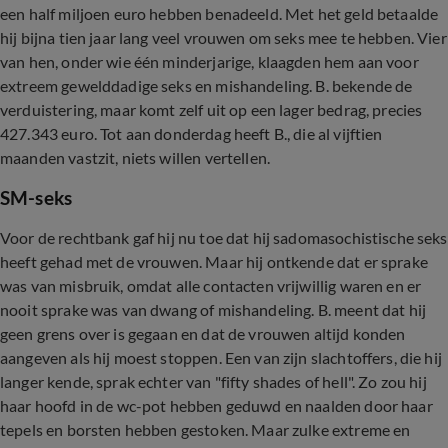
een half miljoen euro hebben benadeeld. Met het geld betaalde
hij bijna tien jaar lang veel vrouwen om seks mee te hebben. Vier
van hen, onder wie één minderjarige, klaagden hem aan voor
extreem gewelddadige seks en mishandeling. B. bekende de
verduistering, maar komt zelf uit op een lager bedrag, precies
427.343 euro. Tot aan donderdag heeft B., die al vijftien
maanden vastzit, niets willen vertellen.
SM-seks
Voor de rechtbank gaf hij nu toe dat hij sadomasochistische seks
heeft gehad met de vrouwen. Maar hij ontkende dat er sprake
was van misbruik, omdat alle contacten vrijwillig waren en er
nooit sprake was van dwang of mishandeling. B. meent dat hij
geen grens over is gegaan en dat de vrouwen altijd konden
aangeven als hij moest stoppen. Een van zijn slachtoffers, die hij
langer kende, sprak echter van "fifty shades of hell". Zo zou hij
haar hoofd in de wc-pot hebben geduwd en naalden door haar
tepels en borsten hebben gestoken. Maar zulke extreme en