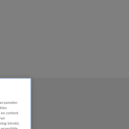
 verzamelen
okies
 en content
van
ing intrekt,
 essentiële