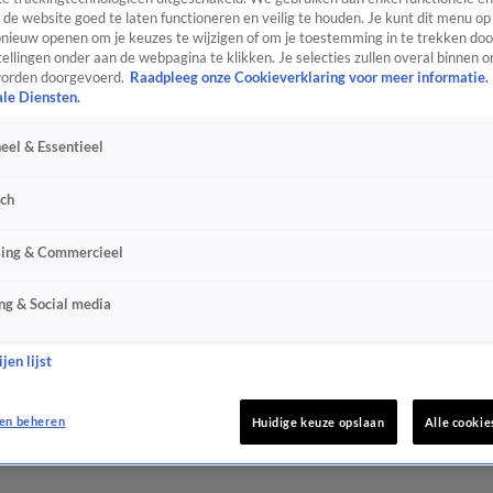
de website goed te laten functioneren en veilig te houden. Je kunt dit menu op
ieuw openen om je keuzes te wijzigen of om je toestemming in te trekken door
ellingen onder aan de webpagina te klikken. Je selecties zullen overal binnen o
orden doorgevoerd.
Raadpleeg onze Cookieverklaring voor meer informatie.
ale Diensten.
eel & Essentieel
sch
sing & Commercieel
ng & Social media
jen lijst
en beheren
Huidige keuze opslaan
Alle cookie