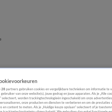
e
ookievoorkeuren
e
28
partners gebruiken cookies en vergelijkbare technieken om informatie te
s gebruiker van onze website(s), jouw gedrag en jouw apparaten. Als je „Alle co
” selecteert, worden trackingtechnologieën ingeschakeld om onze advertenties
personaliseren, onze producten en diensten te verbeteren en om de prestaties 
s en content te meten. Als je „Huidige keuze opslaan” selecteert of je toestemm
e trackingtechnologieën uitgeschakeld. We gebruiken dan enkel functionele en