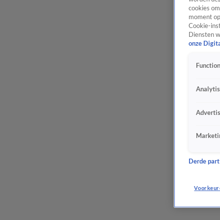
cookies om 
moment opn
Cookie-inst
Diensten w
onze Digit
Function
Analyti
Adverti
Marketi
Derde parti
Voorkeur