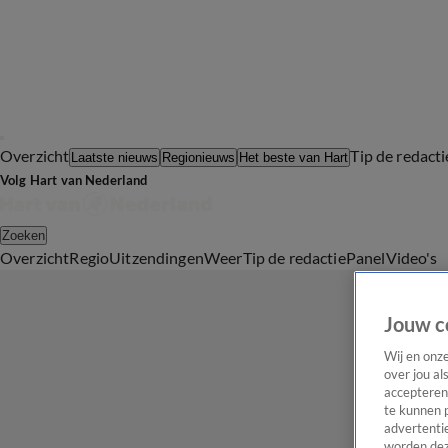
Overzicht
Tip de redacti
Laatste nieuws
Regionieuws
Het beste van Hart
Volg Hart van Nederland
Zoeken
Overzicht
Regio
Uitzendingen
Weer
Tip de redactie
Panel
Video's
Jouw c
Wij en onz
over jou al
accepteren
te kunnen 
advertentie
worden dez