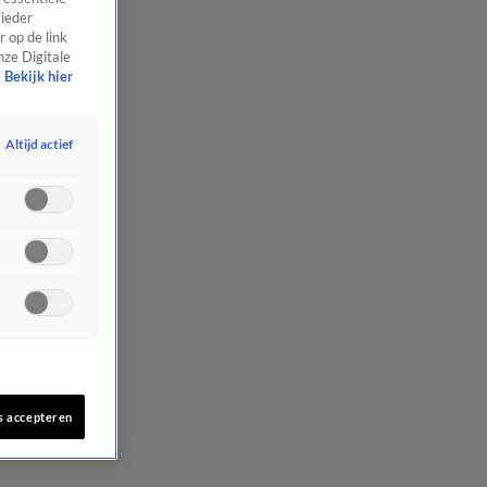
 ieder
 op de link
nze Digitale
Bekijk hier
Altijd actief
s accepteren