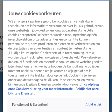
Jouw cookievoorkeuren
Wij en onze
29
partners gebruiken cookies en vergelijkbare
technieken om informatie te verzamelen over jou als gebruiker van
onze website(s), jouw gedrag en jouw apparaten. Als je „Alle
cookies accepteren” selecteert, worden trackingtechnologieën
Overzicht
Tip de
Laatste nieuws
Regionieuws
Het beste van Hart
ingeschakeld om onze advertenties en content te kunnen
redactie
personaliseren, onze producten en diensten te verbeteren en om
de prestaties van advertenties en content te meten. Als je
Volg Hart van Nederland
„Huidige keuze opslaan” selecteert of je toestemming intrekt,
worden deze trackingtechnologieën uitgeschakeld. We gebruiken
dan enkel functionele en essentiële cookies om de website goed te
Zoeken
laten functioneren en veilig te houden. Je kunt dit menu op ieder
Overzicht
Regio
Uitzendingen
Weer
Tip de redactie
Panel
Video's
moment opnieuw openen om je keuzes te wijzigen of om je
toestemming in te trekken door op de link Cookie-instellingen
onder aan de webpagina te klikken. Je selecties zullen overal
binnen onze Digitale Diensten worden doorgevoerd.
Raadpleeg
onze Cookieverklaring voor meer informatie.
Bekijk hier onze
Digitale Diensten.
Altijd actief
Functioneel & Essentieel