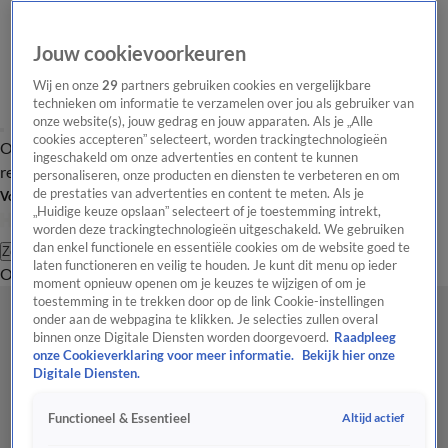
Jouw cookievoorkeuren
Wij en onze
29
partners gebruiken cookies en vergelijkbare
technieken om informatie te verzamelen over jou als gebruiker van
onze website(s), jouw gedrag en jouw apparaten. Als je „Alle
cookies accepteren” selecteert, worden trackingtechnologieën
Overzicht
Tip de
Laatste nieuws
Regionieuws
Het beste van Hart
ingeschakeld om onze advertenties en content te kunnen
redactie
personaliseren, onze producten en diensten te verbeteren en om
de prestaties van advertenties en content te meten. Als je
Volg Hart van Nederland
„Huidige keuze opslaan” selecteert of je toestemming intrekt,
worden deze trackingtechnologieën uitgeschakeld. We gebruiken
dan enkel functionele en essentiële cookies om de website goed te
Zoeken
laten functioneren en veilig te houden. Je kunt dit menu op ieder
Overzicht
Regio
Uitzendingen
Weer
Tip de redactie
Panel
Video's
moment opnieuw openen om je keuzes te wijzigen of om je
toestemming in te trekken door op de link Cookie-instellingen
onder aan de webpagina te klikken. Je selecties zullen overal
binnen onze Digitale Diensten worden doorgevoerd.
Raadpleeg
onze Cookieverklaring voor meer informatie.
Bekijk hier onze
Digitale Diensten.
Altijd actief
Functioneel & Essentieel