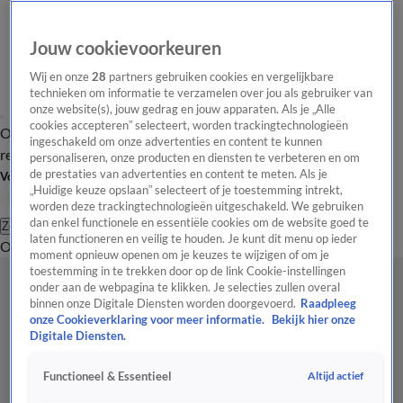
Jouw cookievoorkeuren
Wij en onze
28
partners gebruiken cookies en vergelijkbare
technieken om informatie te verzamelen over jou als gebruiker van
onze website(s), jouw gedrag en jouw apparaten. Als je „Alle
cookies accepteren” selecteert, worden trackingtechnologieën
Overzicht
Tip de
Laatste nieuws
Regionieuws
Het beste van Hart
ingeschakeld om onze advertenties en content te kunnen
redactie
personaliseren, onze producten en diensten te verbeteren en om
de prestaties van advertenties en content te meten. Als je
Volg Hart van Nederland
„Huidige keuze opslaan” selecteert of je toestemming intrekt,
worden deze trackingtechnologieën uitgeschakeld. We gebruiken
dan enkel functionele en essentiële cookies om de website goed te
Zoeken
laten functioneren en veilig te houden. Je kunt dit menu op ieder
Overzicht
Regio
Uitzendingen
Weer
Tip de redactie
Panel
Video's
moment opnieuw openen om je keuzes te wijzigen of om je
toestemming in te trekken door op de link Cookie-instellingen
onder aan de webpagina te klikken. Je selecties zullen overal
binnen onze Digitale Diensten worden doorgevoerd.
Raadpleeg
onze Cookieverklaring voor meer informatie.
Bekijk hier onze
Digitale Diensten.
Altijd actief
Functioneel & Essentieel