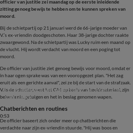
officier van justitie zei maandag op de eerste inleidende
zitting genoeg bewijs te hebben om te kunnen spreken van
moord.
Bij de schietpartij op 21 januari werd de 66-jarige moeder van
V.’s ex-vriendin doodgeschoten. Haar 38-jarige dochter raakte
zwaargewond. Na de schietpartij was Lucky ruim een maand op
de vlucht. Hij wordt verdacht van moord en een poging tot
moord.
De officier van justitie ziet genoeg bewijs voor moord, omdat er
in haar ogen sprake was van een vooropgezet plan. "Het zag
eruit als een gerichte aanval", zei ze bij de start van de strafzaak.
Dit is alles wat we weten over de arrestatie 
V. is de schutter, weet het OM op basis van beeldmateriaal, zijn
van Lucky
bekentenis, getuigen en het in beslag genomen wapen.
Chatberichten en routines
0:53
De officier baseert zich onder meer op chatberichten die
verdachte naar zijn ex-vriendin stuurde. "Hij was boos en