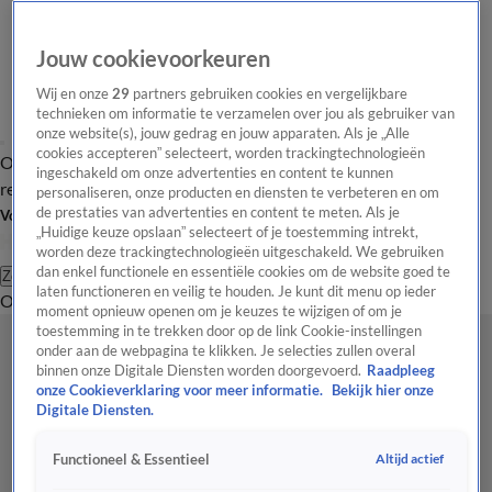
Jouw cookievoorkeuren
Wij en onze
29
partners gebruiken cookies en vergelijkbare
technieken om informatie te verzamelen over jou als gebruiker van
onze website(s), jouw gedrag en jouw apparaten. Als je „Alle
cookies accepteren” selecteert, worden trackingtechnologieën
Overzicht
Tip de
Laatste nieuws
Regionieuws
Het beste van Hart
ingeschakeld om onze advertenties en content te kunnen
redactie
personaliseren, onze producten en diensten te verbeteren en om
de prestaties van advertenties en content te meten. Als je
Volg Hart van Nederland
„Huidige keuze opslaan” selecteert of je toestemming intrekt,
worden deze trackingtechnologieën uitgeschakeld. We gebruiken
dan enkel functionele en essentiële cookies om de website goed te
Zoeken
laten functioneren en veilig te houden. Je kunt dit menu op ieder
Overzicht
Regio
Uitzendingen
Weer
Tip de redactie
Panel
Video's
moment opnieuw openen om je keuzes te wijzigen of om je
toestemming in te trekken door op de link Cookie-instellingen
onder aan de webpagina te klikken. Je selecties zullen overal
binnen onze Digitale Diensten worden doorgevoerd.
Raadpleeg
onze Cookieverklaring voor meer informatie.
Bekijk hier onze
Digitale Diensten.
Altijd actief
Functioneel & Essentieel