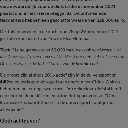
verantwoordelijk voor de diefstal die in november 2021
plaatsvond in het Friese Steggerda. De ontvreemde
fladderaars hebben een geschatte waarde van 228.500 euro.
De duiven werden in de nacht van 28 op 29 november 2021
gestolen van het erf van Ydo en Elco Homma.
Topduif Luna, getaxeerd op 80.000 euro, was ook verdwenen. Het
'Messi onder de duiven' gestolen in Steggerda: 
diertje werd liefkozend ook wel 'de Messi onder de duiven' genoemd.
'Dit is ons levenswerk'
De broers waren destijds al kapot van de brutale roof:
De broers zijn al sinds 2006 actief zijn in de duivensport en
1:59
fokken en verkopen de vogels aan onder meer China. Ook nu
hebben ze het er nog zwaar mee. De roekoeloze diefstal heeft
een enorme financiële en emotionele impact voor ze. "Ons
levenswerk is kapot. Succes in de duivensport komt je niet
aanwaaien."
Opdrachtgever?