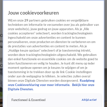
Jouw cookievoorkeuren
Wij en onze
29
partners gebruiken cookies en vergelijkbare
technieken om informatie te verzamelen over jou als gebruiker van
onze website(s), jouw gedrag en jouw apparaten. Als je „Alle
cookies accepteren” selecteert, worden trackingtechnologieën
Overzicht
Tip de
Laatste nieuws
Regionieuws
Het beste van Hart
ingeschakeld om onze advertenties en content te kunnen
redactie
personaliseren, onze producten en diensten te verbeteren en om
de prestaties van advertenties en content te meten. Als je
Volg Hart van Nederland
„Huidige keuze opslaan” selecteert of je toestemming intrekt,
worden deze trackingtechnologieën uitgeschakeld. We gebruiken
dan enkel functionele en essentiële cookies om de website goed te
Zoeken
laten functioneren en veilig te houden. Je kunt dit menu op ieder
Overzicht
Regio
Uitzendingen
Weer
Tip de redactie
Panel
Video's
moment opnieuw openen om je keuzes te wijzigen of om je
toestemming in te trekken door op de link Cookie-instellingen
onder aan de webpagina te klikken. Je selecties zullen overal
binnen onze Digitale Diensten worden doorgevoerd.
Raadpleeg
onze Cookieverklaring voor meer informatie.
Bekijk hier onze
Digitale Diensten.
Altijd actief
Functioneel & Essentieel