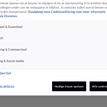
ieuw openen om je keuzes te wijzigen of om je toestemming in te trekken door
ellingen onder aan de webpagina te klikken. Je selecties zullen overal binnen o
orden doorgevoerd.
Raadpleeg onze Cookieverklaring voor meer informatie.
ale Diensten.
eel & Essentieel
sch
sing & Commercieel
ng & Social media
jen lijst
en beheren
Huidige keuze opslaan
Alle cookie