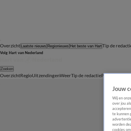
Overzicht
Tip de redacti
Laatste nieuws
Regionieuws
Het beste van Hart
Volg Hart van Nederland
Zoeken
Overzicht
Regio
Uitzendingen
Weer
Tip de redactie
Panel
Video's
Jouw c
Wij en onz
over jou al
accepteren
te kunnen 
advertentie
worden dez
cookies om 