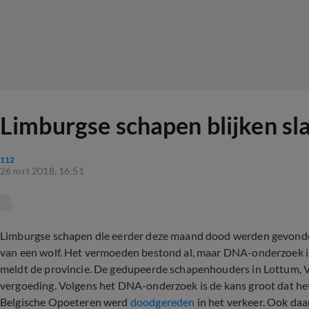
Limburgse schapen blijken sl
112
26 mrt 2018, 16:51
Limburgse schapen die eerder deze maand dood werden gevonden,
van een wolf. Het vermoeden bestond al, maar DNA-onderzoek in
meldt de provincie. De gedupeerde schapenhouders in Lottum, V
vergoeding. Volgens het DNA-onderzoek is de kans groot dat het
Belgische Opoeteren werd
doodgereden
in het verkeer. Ook da