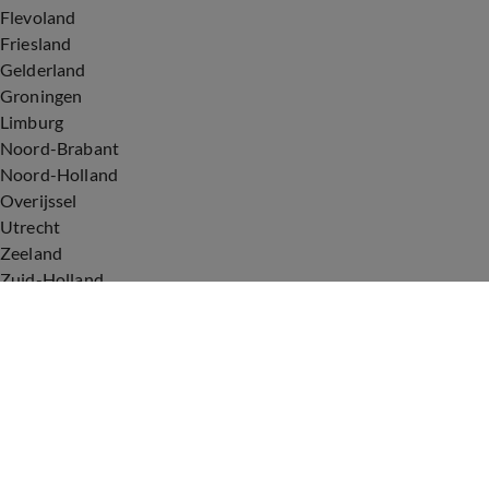
Flevoland
Friesland
Gelderland
Groningen
Limburg
Noord-Brabant
Noord-Holland
Overijssel
Utrecht
Zeeland
Zuid-Holland
Voorwaarden
Over ons
Privacyverklaring
Gebruiksvoorwaarden
Cookieverklaring
Digitale diensten
Cookie instellingen
Upod & Talpa Network