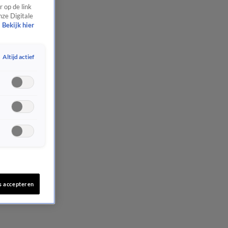
 op de link
nze Digitale
Bekijk hier
Altijd actief
s accepteren