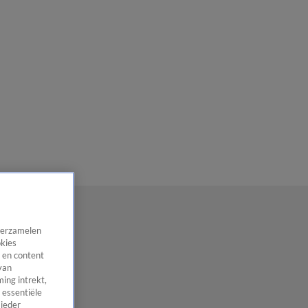
 verzamelen
okies
 en content
van
ing intrekt,
 essentiële
 ieder