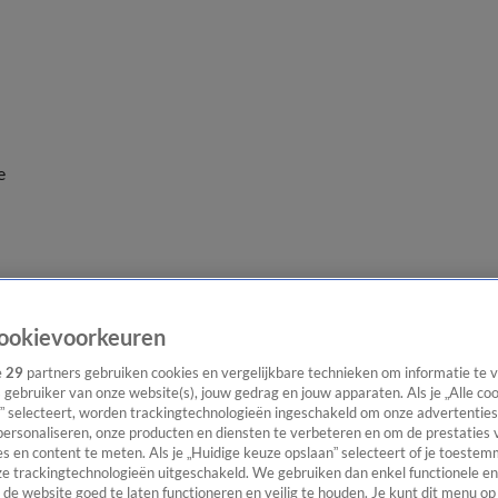
e
ookievoorkeuren
e
29
partners gebruiken cookies en vergelijkbare technieken om informatie te
s gebruiker van onze website(s), jouw gedrag en jouw apparaten. Als je „Alle co
” selecteert, worden trackingtechnologieën ingeschakeld om onze advertenties
personaliseren, onze producten en diensten te verbeteren en om de prestaties 
s en content te meten. Als je „Huidige keuze opslaan” selecteert of je toestemm
e trackingtechnologieën uitgeschakeld. We gebruiken dan enkel functionele en
de website goed te laten functioneren en veilig te houden. Je kunt dit menu op