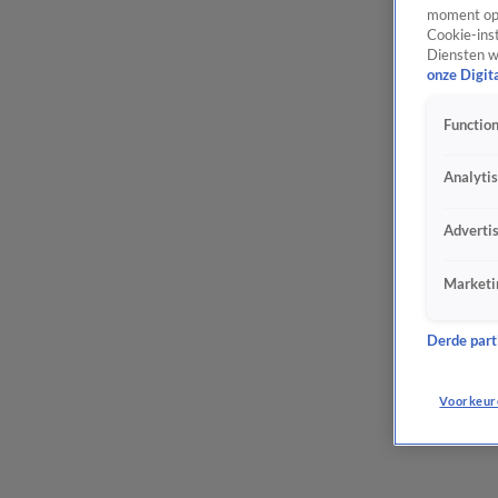
moment opn
Cookie-inst
Diensten w
onze Digit
Function
Analyti
Adverti
Marketi
Derde parti
Voorkeur