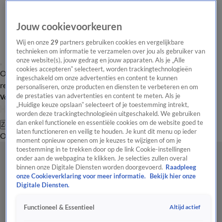
Jouw cookievoorkeuren
Wij en onze
29
partners gebruiken cookies en vergelijkbare
technieken om informatie te verzamelen over jou als gebruiker van
onze website(s), jouw gedrag en jouw apparaten. Als je „Alle
cookies accepteren” selecteert, worden trackingtechnologieën
Overzicht
Tip de
Laatste nieuws
Regionieuws
Het beste van Hart
ingeschakeld om onze advertenties en content te kunnen
redactie
personaliseren, onze producten en diensten te verbeteren en om
de prestaties van advertenties en content te meten. Als je
Volg Hart van Nederland
„Huidige keuze opslaan” selecteert of je toestemming intrekt,
worden deze trackingtechnologieën uitgeschakeld. We gebruiken
dan enkel functionele en essentiële cookies om de website goed te
Zoeken
laten functioneren en veilig te houden. Je kunt dit menu op ieder
Overzicht
Regio
Uitzendingen
Weer
Tip de redactie
Panel
Video's
moment opnieuw openen om je keuzes te wijzigen of om je
toestemming in te trekken door op de link Cookie-instellingen
onder aan de webpagina te klikken. Je selecties zullen overal
binnen onze Digitale Diensten worden doorgevoerd.
Raadpleeg
onze Cookieverklaring voor meer informatie.
Bekijk hier onze
Digitale Diensten.
Altijd actief
Functioneel & Essentieel