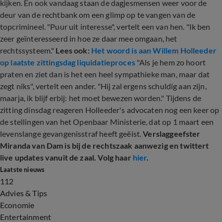
kijken. En ook vandaag staan de dagjesmensen weer voor de
deur van de rechtbank om een glimp op te vangen van de
topcrimineel. "Puur uit interesse", vertelt een van hen. "Ik ben
zeer geïnteresseerd in hoe ze daar mee omgaan, het
rechtssysteem."
Lees ook:
Het woord is aan Willem Holleeder
op laatste zittingsdag liquidatieproces
"Als je hem zo hoort
praten en ziet dan is het een heel sympathieke man, maar dat
zegt niks", vertelt een ander. "Hij zal ergens schuldig aan zijn,
maarja, ik blijf erbij: het moet bewezen worden." Tijdens de
zitting dinsdag reageren Holleeder's advocaten nog een keer op
de stellingen van het Openbaar Ministerie, dat op 1 maart een
levenslange gevangenisstraf heeft geëist.
Verslaggeefster
Miranda van Dam is bij de rechtszaak aanwezig en twittert
live updates vanuit de zaal. Volg haar
hier
.
Laatste nieuws
112
Advies & Tips
Economie
Entertainment