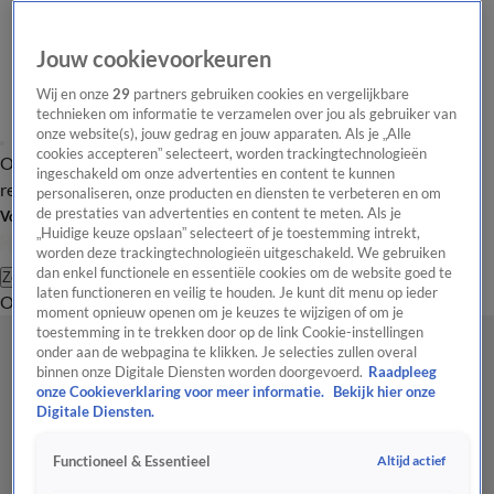
Jouw cookievoorkeuren
Wij en onze
29
partners gebruiken cookies en vergelijkbare
technieken om informatie te verzamelen over jou als gebruiker van
onze website(s), jouw gedrag en jouw apparaten. Als je „Alle
cookies accepteren” selecteert, worden trackingtechnologieën
Overzicht
Tip de
Laatste nieuws
Regionieuws
Het beste van Hart
ingeschakeld om onze advertenties en content te kunnen
redactie
personaliseren, onze producten en diensten te verbeteren en om
de prestaties van advertenties en content te meten. Als je
Volg Hart van Nederland
„Huidige keuze opslaan” selecteert of je toestemming intrekt,
worden deze trackingtechnologieën uitgeschakeld. We gebruiken
dan enkel functionele en essentiële cookies om de website goed te
Zoeken
laten functioneren en veilig te houden. Je kunt dit menu op ieder
Overzicht
Regio
Uitzendingen
Weer
Tip de redactie
Panel
Video's
moment opnieuw openen om je keuzes te wijzigen of om je
toestemming in te trekken door op de link Cookie-instellingen
onder aan de webpagina te klikken. Je selecties zullen overal
binnen onze Digitale Diensten worden doorgevoerd.
Raadpleeg
onze Cookieverklaring voor meer informatie.
Bekijk hier onze
Digitale Diensten.
Altijd actief
Functioneel & Essentieel