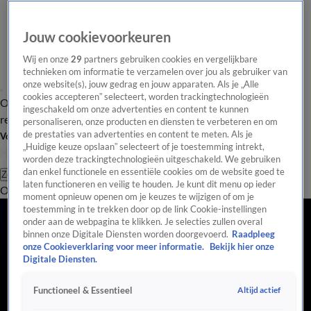
Jouw cookievoorkeuren
Wij en onze
29
partners gebruiken cookies en vergelijkbare
technieken om informatie te verzamelen over jou als gebruiker van
onze website(s), jouw gedrag en jouw apparaten. Als je „Alle
cookies accepteren” selecteert, worden trackingtechnologieën
Overzicht
Tip de
Laatste nieuws
Regionieuws
Het beste van Hart
ingeschakeld om onze advertenties en content te kunnen
redactie
personaliseren, onze producten en diensten te verbeteren en om
de prestaties van advertenties en content te meten. Als je
Volg Hart van Nederland
„Huidige keuze opslaan” selecteert of je toestemming intrekt,
worden deze trackingtechnologieën uitgeschakeld. We gebruiken
dan enkel functionele en essentiële cookies om de website goed te
Zoeken
laten functioneren en veilig te houden. Je kunt dit menu op ieder
Overzicht
Regio
Uitzendingen
Weer
Tip de redactie
Panel
Video's
moment opnieuw openen om je keuzes te wijzigen of om je
toestemming in te trekken door op de link Cookie-instellingen
onder aan de webpagina te klikken. Je selecties zullen overal
binnen onze Digitale Diensten worden doorgevoerd.
Raadpleeg
onze Cookieverklaring voor meer informatie.
Bekijk hier onze
Digitale Diensten.
Altijd actief
Functioneel & Essentieel