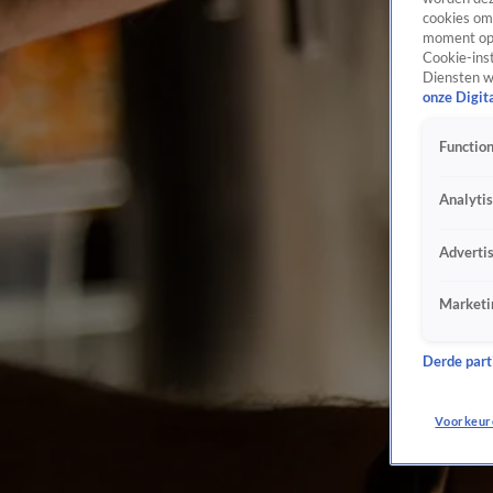
cookies om 
moment opn
Cookie-inst
Diensten w
onze Digit
Function
Analyti
Adverti
Marketi
Derde parti
Voorkeur