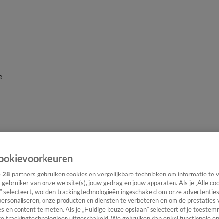
e
ookievoorkeuren
e
28
partners gebruiken cookies en vergelijkbare technieken om informatie te
s gebruiker van onze website(s), jouw gedrag en jouw apparaten. Als je „Alle co
” selecteert, worden trackingtechnologieën ingeschakeld om onze advertenties
personaliseren, onze producten en diensten te verbeteren en om de prestaties 
s en content te meten. Als je „Huidige keuze opslaan” selecteert of je toestemm
e trackingtechnologieën uitgeschakeld. We gebruiken dan enkel functionele en