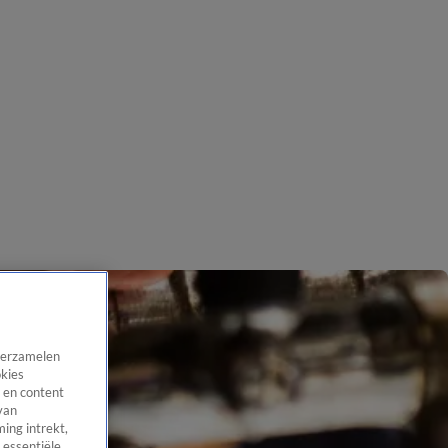
 verzamelen
okies
 en content
van
ing intrekt,
 essentiële