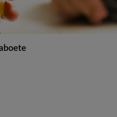
naboete