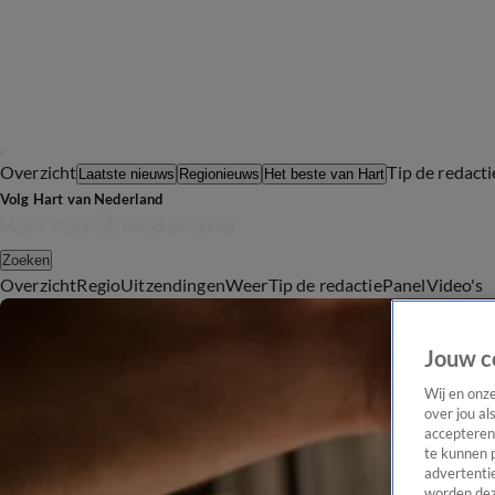
Overzicht
Tip de redacti
Laatste nieuws
Regionieuws
Het beste van Hart
Volg Hart van Nederland
Zoeken
Overzicht
Regio
Uitzendingen
Weer
Tip de redactie
Panel
Video's
Jouw c
Wij en onz
over jou al
accepteren
te kunnen 
advertentie
worden dez