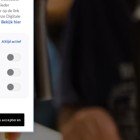
 ieder
 op de link
nze Digitale
Bekijk hier
Altijd actief
s accepteren