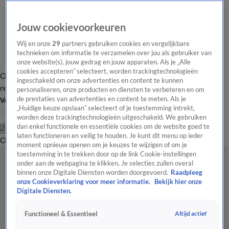
Jouw cookievoorkeuren
Wij en onze
29
partners gebruiken cookies en vergelijkbare
technieken om informatie te verzamelen over jou als gebruiker van
onze website(s), jouw gedrag en jouw apparaten. Als je „Alle
cookies accepteren” selecteert, worden trackingtechnologieën
Overzicht
Tip de
Laatste nieuws
Regionieuws
Het beste van Hart
ingeschakeld om onze advertenties en content te kunnen
redactie
personaliseren, onze producten en diensten te verbeteren en om
de prestaties van advertenties en content te meten. Als je
Volg Hart van Nederland
„Huidige keuze opslaan” selecteert of je toestemming intrekt,
worden deze trackingtechnologieën uitgeschakeld. We gebruiken
dan enkel functionele en essentiële cookies om de website goed te
Zoeken
laten functioneren en veilig te houden. Je kunt dit menu op ieder
Overzicht
Regio
Uitzendingen
Weer
Tip de redactie
Panel
Video's
moment opnieuw openen om je keuzes te wijzigen of om je
toestemming in te trekken door op de link Cookie-instellingen
onder aan de webpagina te klikken. Je selecties zullen overal
binnen onze Digitale Diensten worden doorgevoerd.
Raadpleeg
onze Cookieverklaring voor meer informatie.
Bekijk hier onze
Digitale Diensten.
Altijd actief
Functioneel & Essentieel