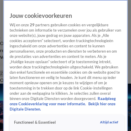
Jouw cookievoorkeuren
Wij en onze
29
partners gebruiken cookies en vergelijkbare
technieken om informatie te verzamelen over jou als gebruiker van
onze website(s), jouw gedrag en jouw apparaten. Als je „Alle
cookies accepteren” selecteert, worden trackingtechnologieën
Overzicht
Tip de
Laatste nieuws
Regionieuws
Het beste van Hart
ingeschakeld om onze advertenties en content te kunnen
redactie
personaliseren, onze producten en diensten te verbeteren en om
de prestaties van advertenties en content te meten. Als je
Volg Hart van Nederland
„Huidige keuze opslaan” selecteert of je toestemming intrekt,
worden deze trackingtechnologieën uitgeschakeld. We gebruiken
dan enkel functionele en essentiële cookies om de website goed te
Zoeken
laten functioneren en veilig te houden. Je kunt dit menu op ieder
Overzicht
Regio
Uitzendingen
Weer
Tip de redactie
Panel
Video's
moment opnieuw openen om je keuzes te wijzigen of om je
toestemming in te trekken door op de link Cookie-instellingen
onder aan de webpagina te klikken. Je selecties zullen overal
binnen onze Digitale Diensten worden doorgevoerd.
Raadpleeg
onze Cookieverklaring voor meer informatie.
Bekijk hier onze
Digitale Diensten.
Altijd actief
Functioneel & Essentieel