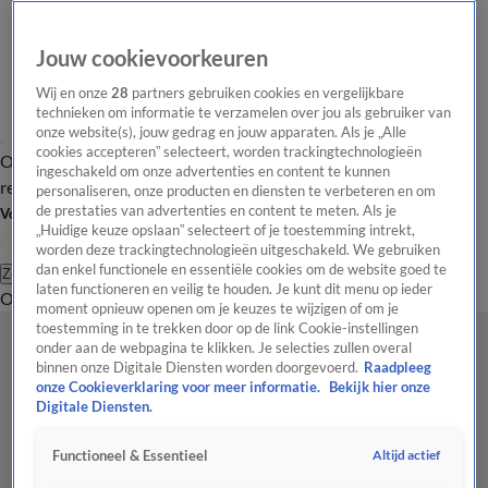
Jouw cookievoorkeuren
Wij en onze
28
partners gebruiken cookies en vergelijkbare
technieken om informatie te verzamelen over jou als gebruiker van
onze website(s), jouw gedrag en jouw apparaten. Als je „Alle
cookies accepteren” selecteert, worden trackingtechnologieën
Overzicht
Tip de
Laatste nieuws
Regionieuws
Het beste van Hart
ingeschakeld om onze advertenties en content te kunnen
redactie
personaliseren, onze producten en diensten te verbeteren en om
de prestaties van advertenties en content te meten. Als je
Volg Hart van Nederland
„Huidige keuze opslaan” selecteert of je toestemming intrekt,
worden deze trackingtechnologieën uitgeschakeld. We gebruiken
dan enkel functionele en essentiële cookies om de website goed te
Zoeken
laten functioneren en veilig te houden. Je kunt dit menu op ieder
Overzicht
Regio
Uitzendingen
Weer
Tip de redactie
Panel
Video's
moment opnieuw openen om je keuzes te wijzigen of om je
toestemming in te trekken door op de link Cookie-instellingen
onder aan de webpagina te klikken. Je selecties zullen overal
binnen onze Digitale Diensten worden doorgevoerd.
Raadpleeg
onze Cookieverklaring voor meer informatie.
Bekijk hier onze
Digitale Diensten.
Altijd actief
Functioneel & Essentieel