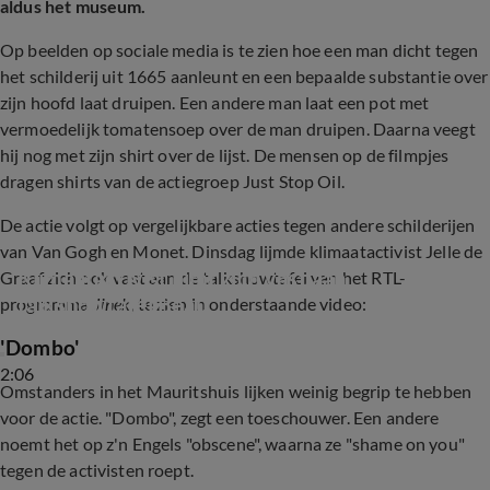
aldus het museum.
Op beelden op sociale media is te zien hoe een man dicht tegen
het schilderij uit 1665 aanleunt en een bepaalde substantie over
zijn hoofd laat druipen. Een andere man laat een pot met
vermoedelijk tomatensoep over de man druipen. Daarna veegt
hij nog met zijn shirt over de lijst. De mensen op de filmpjes
dragen shirts van de actiegroep Just Stop Oil.
De actie volgt op vergelijkbare acties tegen andere schilderijen
van Van Gogh en Monet. Dinsdag lijmde klimaatactivist Jelle de
Klimaatactivist lijmt zich vast aan 
Graaf zich ook vast aan de talkshowtafel van het RTL-
talkshowtafel Beau
programma
Jinek
, te zien in onderstaande video:
'Dombo'
2:06
Omstanders in het Mauritshuis lijken weinig begrip te hebben
voor de actie. "Dombo", zegt een toeschouwer. Een andere
noemt het op z'n Engels "obscene", waarna ze "shame on you"
tegen de activisten roept.