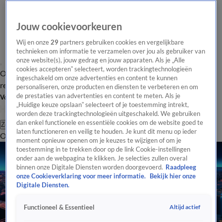
Jouw cookievoorkeuren
Wij en onze
29
partners gebruiken cookies en vergelijkbare
technieken om informatie te verzamelen over jou als gebruiker van
onze website(s), jouw gedrag en jouw apparaten. Als je „Alle
cookies accepteren” selecteert, worden trackingtechnologieën
Overzicht
Tip de
Laatste nieuws
Regionieuws
Het beste van Hart
ingeschakeld om onze advertenties en content te kunnen
redactie
personaliseren, onze producten en diensten te verbeteren en om
de prestaties van advertenties en content te meten. Als je
Volg Hart van Nederland
„Huidige keuze opslaan” selecteert of je toestemming intrekt,
worden deze trackingtechnologieën uitgeschakeld. We gebruiken
dan enkel functionele en essentiële cookies om de website goed te
Zoeken
laten functioneren en veilig te houden. Je kunt dit menu op ieder
Overzicht
Regio
Uitzendingen
Weer
Tip de redactie
Panel
Video's
moment opnieuw openen om je keuzes te wijzigen of om je
toestemming in te trekken door op de link Cookie-instellingen
onder aan de webpagina te klikken. Je selecties zullen overal
binnen onze Digitale Diensten worden doorgevoerd.
Raadpleeg
onze Cookieverklaring voor meer informatie.
Bekijk hier onze
Digitale Diensten.
Altijd actief
Functioneel & Essentieel