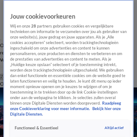
Jouw cookievoorkeuren
Wij en onze
28
partners gebruiken cookies en vergelijkbare
technieken om informatie te verzamelen over jou als gebruiker van
onze website(s), jouw gedrag en jouw apparaten. Als je „Alle
cookies accepteren” selecteert, worden trackingtechnologieën
Overzicht
Tip de
Laatste nieuws
Regionieuws
Het beste van Hart
ingeschakeld om onze advertenties en content te kunnen
redactie
personaliseren, onze producten en diensten te verbeteren en om
de prestaties van advertenties en content te meten. Als je
Volg Hart van Nederland
„Huidige keuze opslaan” selecteert of je toestemming intrekt,
worden deze trackingtechnologieën uitgeschakeld. We gebruiken
dan enkel functionele en essentiële cookies om de website goed te
Zoeken
laten functioneren en veilig te houden. Je kunt dit menu op ieder
Overzicht
Regio
Uitzendingen
Weer
Tip de redactie
Panel
Video's
moment opnieuw openen om je keuzes te wijzigen of om je
toestemming in te trekken door op de link Cookie-instellingen
onder aan de webpagina te klikken. Je selecties zullen overal
binnen onze Digitale Diensten worden doorgevoerd.
Raadpleeg
onze Cookieverklaring voor meer informatie.
Bekijk hier onze
Digitale Diensten.
Altijd actief
Functioneel & Essentieel