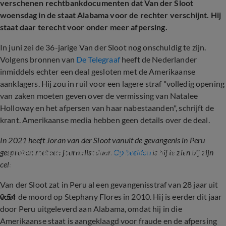
verschenen rechtbankdocumenten dat Van der Sloot
woensdag in de staat Alabama voor de rechter verschijnt. Hij
staat daar terecht voor onder meer afpersing.
In juni zei de 36-jarige Van der Sloot nog onschuldig te zijn.
Volgens bronnen van
De Telegraaf
heeft de Nederlander
inmiddels echter een deal gesloten met de Amerikaanse
aanklagers. Hij zou in ruil voor een lagere straf "volledig opening
van zaken moeten geven over de vermissing van Natalee
Holloway en het afpersen van haar nabestaanden", schrijft de
krant. Amerikaanse media hebben geen details over de deal.
In 2021 heeft Joran van der Sloot vanuit de gevangenis in Peru
Uniek kijkje in cel Joran van der Sloot in 'hel 
gesproken met een journalist daar.
Op beelden
is hij te zien bij zijn
op aarde'
cel:
Van der Sloot zat in Peru al een gevangenisstraf van 28 jaar uit
0:54
voor de moord op Stephany Flores in 2010. Hij is eerder dit jaar
door Peru uitgeleverd aan Alabama, omdat hij in die
Amerikaanse staat is aangeklaagd voor fraude en de afpersing