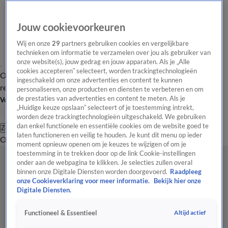
Jouw cookievoorkeuren
Wij en onze
29
partners gebruiken cookies en vergelijkbare
technieken om informatie te verzamelen over jou als gebruiker van
onze website(s), jouw gedrag en jouw apparaten. Als je „Alle
cookies accepteren” selecteert, worden trackingtechnologieën
Overzicht
Tip de
Laatste nieuws
Regionieuws
Het beste van Hart
ingeschakeld om onze advertenties en content te kunnen
redactie
personaliseren, onze producten en diensten te verbeteren en om
de prestaties van advertenties en content te meten. Als je
Volg Hart van Nederland
„Huidige keuze opslaan” selecteert of je toestemming intrekt,
worden deze trackingtechnologieën uitgeschakeld. We gebruiken
dan enkel functionele en essentiële cookies om de website goed te
Zoeken
laten functioneren en veilig te houden. Je kunt dit menu op ieder
Overzicht
Regio
Uitzendingen
Weer
Tip de redactie
Panel
Video's
moment opnieuw openen om je keuzes te wijzigen of om je
toestemming in te trekken door op de link Cookie-instellingen
onder aan de webpagina te klikken. Je selecties zullen overal
binnen onze Digitale Diensten worden doorgevoerd.
Raadpleeg
onze Cookieverklaring voor meer informatie.
Bekijk hier onze
Digitale Diensten.
Altijd actief
Functioneel & Essentieel