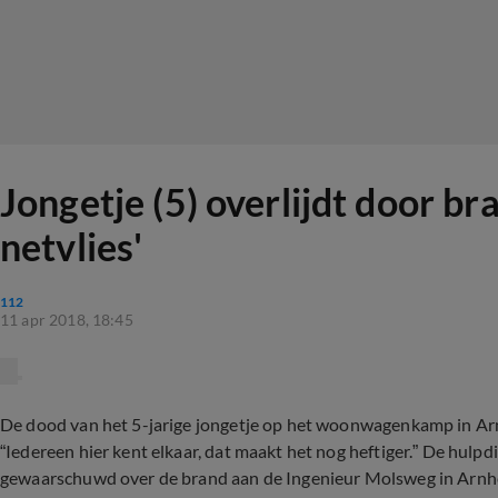
Jongetje (5) overlijdt door b
netvlies'
112
11 apr 2018, 18:45
De dood van het 5-jarige jongetje op het woonwagenkamp in Ar
“Iedereen hier kent elkaar, dat maakt het nog heftiger.” De hu
gewaarschuwd over de brand aan de Ingenieur Molsweg in Arn