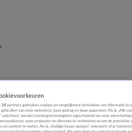
e
ookievoorkeuren
e
28
partners gebruiken cookies en vergelijkbare technieken om informatie te
s gebruiker van onze website(s), jouw gedrag en jouw apparaten. Als je „Alle co
” selecteert, worden trackingtechnologieën ingeschakeld om onze advertenties
personaliseren, onze producten en diensten te verbeteren en om de prestaties 
s en content te meten. Als je „Huidige keuze opslaan” selecteert of je toestemm
e trackingtechnologieën uitgeschakeld. We gebruiken dan enkel functionele en