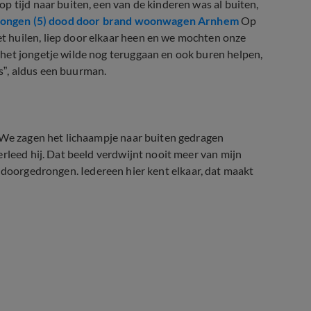
p tijd naar buiten, een van de kinderen was al buiten,
Jongen (5) dood door brand woonwagen Arnhem
Op
 huilen, liep door elkaar heen en we mochten onze
het jongetje wilde nog teruggaan en ook buren helpen,
”, aldus een buurman.
 “We zagen het lichaampje naar buiten gedragen
rleed hij. Dat beeld verdwijnt nooit meer van mijn
niet doorgedrongen. Iedereen hier kent elkaar, dat maakt