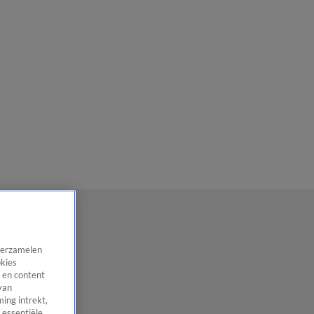
 verzamelen
okies
 en content
van
ing intrekt,
 essentiële