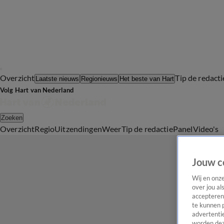
Overzicht
Tip de redacti
Laatste nieuws
Regionieuws
Het beste van Hart
Volg Hart van Nederland
Zoeken
Overzicht
Regio
Uitzendingen
Weer
Tip de redactie
Panel
Video's
Jouw c
Wij en onz
over jou al
accepteren
te kunnen 
advertentie
worden dez