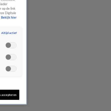
 ieder
 op de link
nze Digitale
Bekijk hier
Altijd actief
s accepteren