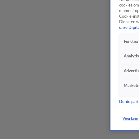
cookies om 
moment opn
Cookie-inst
Diensten w
onze Digit
Function
Analyti
Adverti
Marketi
Derde parti
Voorkeur