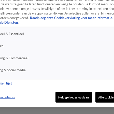
de website goed te laten functioneren en veilig te houden. Je kunt dit menu op
ieuw openen om je keuzes te wijzigen of om je toestemming in te trekken door
ellingen onder aan de webpagina te klikken. Je selecties zullen overal binnen o
orden doorgevoerd.
Raadpleeg onze Cookieverklaring voor meer informatie.
ale Diensten.
eel & Essentieel
sch
sing & Commercieel
ng & Social media
jen lijst
en beheren
Huidige keuze opslaan
Alle cookie