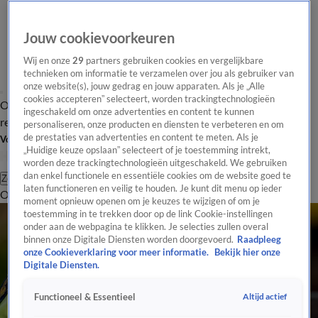
Jouw cookievoorkeuren
Wij en onze
29
partners gebruiken cookies en vergelijkbare
technieken om informatie te verzamelen over jou als gebruiker van
onze website(s), jouw gedrag en jouw apparaten. Als je „Alle
cookies accepteren” selecteert, worden trackingtechnologieën
Overzicht
Tip de
Laatste nieuws
Regionieuws
Het beste van Hart
ingeschakeld om onze advertenties en content te kunnen
redactie
personaliseren, onze producten en diensten te verbeteren en om
de prestaties van advertenties en content te meten. Als je
Volg Hart van Nederland
„Huidige keuze opslaan” selecteert of je toestemming intrekt,
worden deze trackingtechnologieën uitgeschakeld. We gebruiken
dan enkel functionele en essentiële cookies om de website goed te
Zoeken
laten functioneren en veilig te houden. Je kunt dit menu op ieder
Overzicht
Regio
Uitzendingen
Weer
Tip de redactie
Panel
Video's
moment opnieuw openen om je keuzes te wijzigen of om je
toestemming in te trekken door op de link Cookie-instellingen
onder aan de webpagina te klikken. Je selecties zullen overal
binnen onze Digitale Diensten worden doorgevoerd.
Raadpleeg
onze Cookieverklaring voor meer informatie.
Bekijk hier onze
Digitale Diensten.
Altijd actief
Functioneel & Essentieel