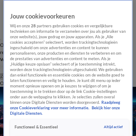
Jouw cookievoorkeuren
Wij en onze
28
partners gebruiken cookies en vergelijkbare
technieken om informatie te verzamelen over jou als gebruiker van
onze website(s), jouw gedrag en jouw apparaten. Als je „Alle
cookies accepteren” selecteert, worden trackingtechnologieën
Overzicht
Tip de
Laatste nieuws
Regionieuws
Het beste van Hart
ingeschakeld om onze advertenties en content te kunnen
redactie
personaliseren, onze producten en diensten te verbeteren en om
de prestaties van advertenties en content te meten. Als je
Volg Hart van Nederland
„Huidige keuze opslaan” selecteert of je toestemming intrekt,
worden deze trackingtechnologieën uitgeschakeld. We gebruiken
dan enkel functionele en essentiële cookies om de website goed te
Zoeken
laten functioneren en veilig te houden. Je kunt dit menu op ieder
Overzicht
Regio
Uitzendingen
Weer
Tip de redactie
Panel
Video's
moment opnieuw openen om je keuzes te wijzigen of om je
toestemming in te trekken door op de link Cookie-instellingen
onder aan de webpagina te klikken. Je selecties zullen overal
binnen onze Digitale Diensten worden doorgevoerd.
Raadpleeg
onze Cookieverklaring voor meer informatie.
Bekijk hier onze
Digitale Diensten.
Altijd actief
Functioneel & Essentieel