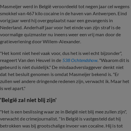
Masmeijer werd in België veroordeeld tot negen jaar cel wegens
smokkel van
467 kilo cocaine in de haven van Antwerpen. Eind
vorig jaar werd hij overgeplaatst naar een gevangenis in
Nederland. Anderhalf jaar voor het einde van zijn straf is de
voormalige quizmaster nu ineens weer een vrij man door de
gratieverlening door Willem-Alexander.
"Het komt niet heel vaak voor, dus het is wel echt bijzonder",
reageert Van den Heuvel in de
538 Ochtendshow
. "Waarom dit is
gebeurd is niet duidelijk." De misdaadverslaggever denkt niet
dat het besluit genomen is omdat Masmeijer bekend is. "Er
zullen wel andere dringende redenen zijn, verwacht ik. Maar het
is wel apart."
'België zal niet blij zijn'
"Het is een beslissing waar ze in België niet blij mee zullen zijn",
verwacht de crimejournalist. "In België is vastgesteld dat hij
betrokken was bij grootschalige invoer van cocaïne. Hij is tot