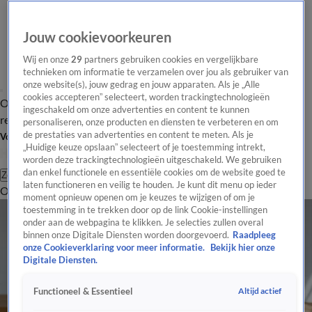
Jouw cookievoorkeuren
Wij en onze
29
partners gebruiken cookies en vergelijkbare
technieken om informatie te verzamelen over jou als gebruiker van
onze website(s), jouw gedrag en jouw apparaten. Als je „Alle
cookies accepteren” selecteert, worden trackingtechnologieën
Overzicht
Tip de
Laatste nieuws
Regionieuws
Het beste van Hart
ingeschakeld om onze advertenties en content te kunnen
redactie
personaliseren, onze producten en diensten te verbeteren en om
de prestaties van advertenties en content te meten. Als je
Volg Hart van Nederland
„Huidige keuze opslaan” selecteert of je toestemming intrekt,
worden deze trackingtechnologieën uitgeschakeld. We gebruiken
dan enkel functionele en essentiële cookies om de website goed te
Zoeken
laten functioneren en veilig te houden. Je kunt dit menu op ieder
Overzicht
Regio
Uitzendingen
Weer
Tip de redactie
Panel
Video's
moment opnieuw openen om je keuzes te wijzigen of om je
toestemming in te trekken door op de link Cookie-instellingen
onder aan de webpagina te klikken. Je selecties zullen overal
binnen onze Digitale Diensten worden doorgevoerd.
Raadpleeg
onze Cookieverklaring voor meer informatie.
Bekijk hier onze
Digitale Diensten.
Altijd actief
Functioneel & Essentieel