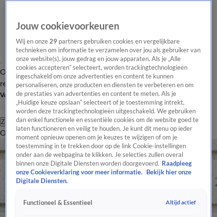
Jouw cookievoorkeuren
Wij en onze
29
partners gebruiken cookies en vergelijkbare
technieken om informatie te verzamelen over jou als gebruiker van
onze website(s), jouw gedrag en jouw apparaten. Als je „Alle
cookies accepteren” selecteert, worden trackingtechnologieën
Overzicht
Tip de
Laatste nieuws
Regionieuws
Het beste van Hart
ingeschakeld om onze advertenties en content te kunnen
redactie
personaliseren, onze producten en diensten te verbeteren en om
de prestaties van advertenties en content te meten. Als je
Volg Hart van Nederland
„Huidige keuze opslaan” selecteert of je toestemming intrekt,
worden deze trackingtechnologieën uitgeschakeld. We gebruiken
dan enkel functionele en essentiële cookies om de website goed te
Zoeken
laten functioneren en veilig te houden. Je kunt dit menu op ieder
Overzicht
Regio
Uitzendingen
Weer
Tip de redactie
Panel
Video's
moment opnieuw openen om je keuzes te wijzigen of om je
toestemming in te trekken door op de link Cookie-instellingen
onder aan de webpagina te klikken. Je selecties zullen overal
binnen onze Digitale Diensten worden doorgevoerd.
Raadpleeg
onze Cookieverklaring voor meer informatie.
Bekijk hier onze
Digitale Diensten.
Altijd actief
Functioneel & Essentieel