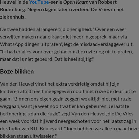
Heuvel in de
YouTube
-serie
Open Kaart
van Robbert
Rodenburg. Negen dagen later overleed De Vries in het
ziekenhuis.
De twee hadden al langere tijd onenigheid. "Over een weer
verwijten maken naar elkaar, niet meer in gesprek, maar via
WhatsApp dingen uitpraten", legt de misdaadverslaggever uit.
"Ik had er alles voor over gehad om die ruzie nog uit te praten,
maar dat is niet gebeurd. Dat is heel spijtig."
Boze blikken
Van den Heuvel vindt het extra verdrietig omdat hij zijn
kinderen altijd heeft meegegeven nooit met ruzie de deur uit te
gaan. "Binnen ons eigen gezin zeggen we altijd: niet met ruzie
weggaan, want je weet nooit wat er kan gebeuren. Je laatste
herinnering is dan die ruzie", zegt Van den Heuvel, die De Vries
een week voordat hij werd neergeschoten voor het laatst zag in
de studio van RTL Boulevard. "Toen hebben we alleen maar boze
blikken staan uitwisselen."