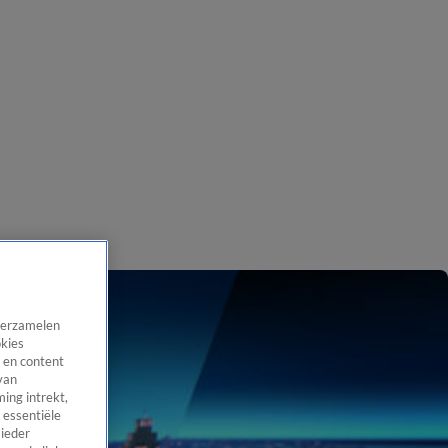
 verzamelen
okies
 en content
van
ing intrekt,
 essentiële
 ieder