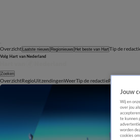
Overzicht
Tip de redacti
Laatste nieuws
Regionieuws
Het beste van Hart
Volg Hart van Nederland
Zoeken
Overzicht
Regio
Uitzendingen
Weer
Tip de redactie
Panel
Video's
Jouw c
Wij en onz
over jou al
accepteren
te kunnen 
advertentie
worden dez
cookies om 