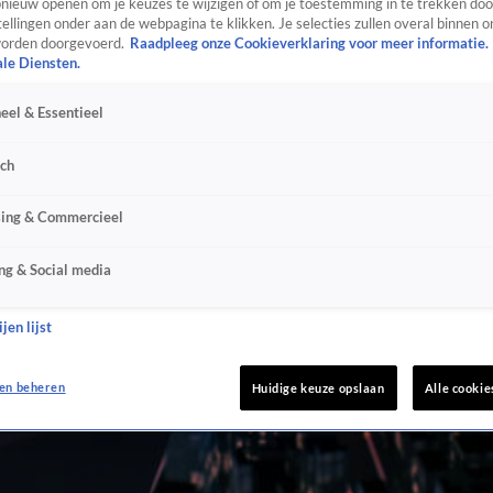
ieuw openen om je keuzes te wijzigen of om je toestemming in te trekken door
ellingen onder aan de webpagina te klikken. Je selecties zullen overal binnen o
orden doorgevoerd.
Raadpleeg onze Cookieverklaring voor meer informatie.
ale Diensten.
eel & Essentieel
sch
sing & Commercieel
ng & Social media
jen lijst
en beheren
Huidige keuze opslaan
Alle cookie