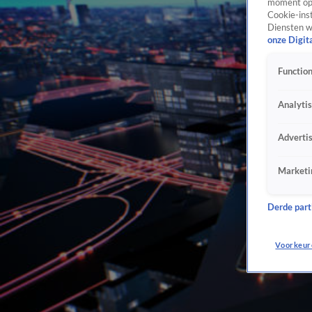
moment opn
Cookie-inst
Diensten w
onze Digit
Function
Analyti
Adverti
Marketi
Derde parti
Voorkeur