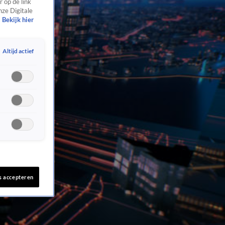
 op de link
nze Digitale
Bekijk hier
Altijd actief
s accepteren