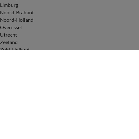
Limburg
Noord-Brabant
Noord-Holland
Overijssel
Utrecht
Zeeland
Zuid-Holland
Voorwaarden
Over ons
Privacyverklaring
Gebruiksvoorwaarden
Cookieverklaring
Digitale diensten
Cookie instellingen
Upod & Talpa Network
Adverteren
Vacatures
Publieksservice
Tip de redactie