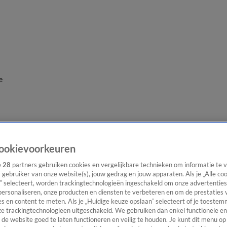
e
ookievoorkeuren
e
28
partners gebruiken cookies en vergelijkbare technieken om informatie te
s gebruiker van onze website(s), jouw gedrag en jouw apparaten. Als je „Alle co
” selecteert, worden trackingtechnologieën ingeschakeld om onze advertenties
personaliseren, onze producten en diensten te verbeteren en om de prestaties 
s en content te meten. Als je „Huidige keuze opslaan” selecteert of je toestemm
e trackingtechnologieën uitgeschakeld. We gebruiken dan enkel functionele en
de website goed te laten functioneren en veilig te houden. Je kunt dit menu op