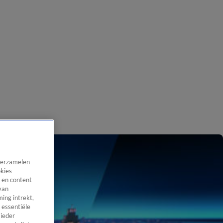
 verzamelen
okies
 en content
van
ing intrekt,
 essentiële
 ieder