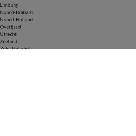
Limburg
Noord-Brabant
Noord-Holland
Overijssel
Utrecht
Zeeland
Zuid-Holland
Voorwaarden
Over ons
Privacyverklaring
Gebruiksvoorwaarden
Cookieverklaring
Digitale diensten
Cookie instellingen
Upod & Talpa Network
Adverteren
Vacatures
Publieksservice
Tip de redactie