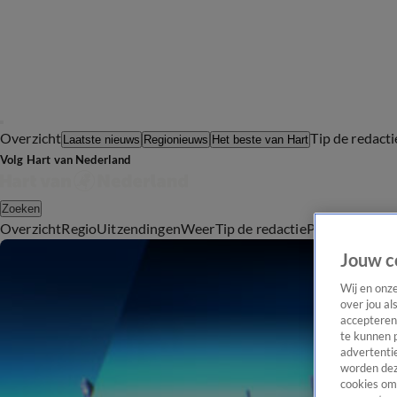
Overzicht
Tip de redacti
Laatste nieuws
Regionieuws
Het beste van Hart
Volg Hart van Nederland
Zoeken
Overzicht
Regio
Uitzendingen
Weer
Tip de redactie
Panel
Video's
Jouw c
Wij en onz
over jou al
accepteren
te kunnen 
advertentie
worden dez
cookies om 