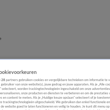
e
ookievoorkeuren
e
28
partners gebruiken cookies en vergelijkbare technieken om informatie te
s gebruiker van onze website(s), jouw gedrag en jouw apparaten. Als je „Alle co
” selecteert, worden trackingtechnologieën ingeschakeld om onze advertenties
personaliseren, onze producten en diensten te verbeteren en om de prestaties 
s en content te meten. Als je „Huidige keuze opslaan” selecteert of je toestemm
e trackingtechnologieën uitgeschakeld. We gebruiken dan enkel functionele en
de website goed te laten functioneren en veilig te houden. Je kunt dit menu op