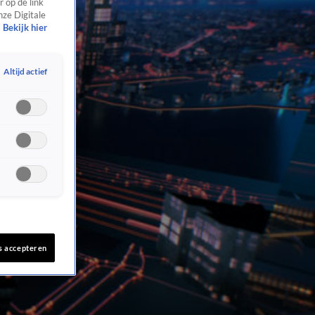
 op de link
nze Digitale
Bekijk hier
Altijd actief
s accepteren