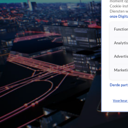
moment opn
Cookie-inst
Diensten w
onze Digit
Function
Analyti
Adverti
Marketi
Derde parti
Voorkeur