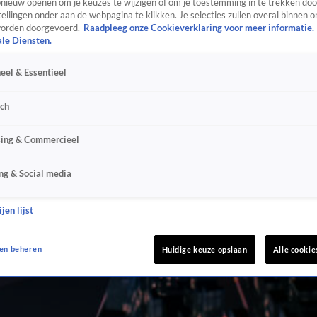
ieuw openen om je keuzes te wijzigen of om je toestemming in te trekken door
ellingen onder aan de webpagina te klikken. Je selecties zullen overal binnen o
orden doorgevoerd.
Raadpleeg onze Cookieverklaring voor meer informatie.
ale Diensten.
eel & Essentieel
sch
sing & Commercieel
ng & Social media
jen lijst
en beheren
Huidige keuze opslaan
Alle cookie