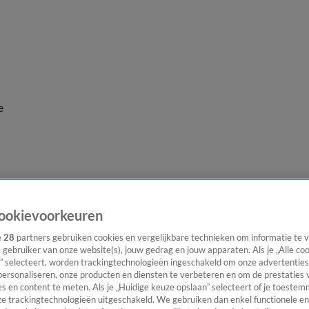
e
ookievoorkeuren
e
28
partners gebruiken cookies en vergelijkbare technieken om informatie te
s gebruiker van onze website(s), jouw gedrag en jouw apparaten. Als je „Alle co
” selecteert, worden trackingtechnologieën ingeschakeld om onze advertenties
personaliseren, onze producten en diensten te verbeteren en om de prestaties 
s en content te meten. Als je „Huidige keuze opslaan” selecteert of je toestemm
e trackingtechnologieën uitgeschakeld. We gebruiken dan enkel functionele en