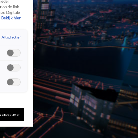
 ieder
 op de link
nze Digitale
Bekijk hier
Altijd actief
s accepteren