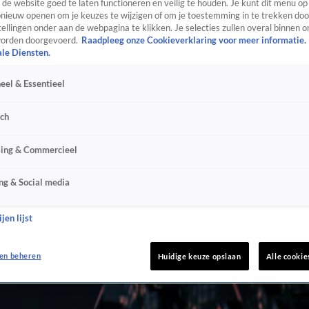
de website goed te laten functioneren en veilig te houden. Je kunt dit menu op
ieuw openen om je keuzes te wijzigen of om je toestemming in te trekken door
ellingen onder aan de webpagina te klikken. Je selecties zullen overal binnen o
orden doorgevoerd.
Raadpleeg onze Cookieverklaring voor meer informatie.
ale Diensten.
eel & Essentieel
sch
sing & Commercieel
ng & Social media
jen lijst
en beheren
Huidige keuze opslaan
Alle cookie