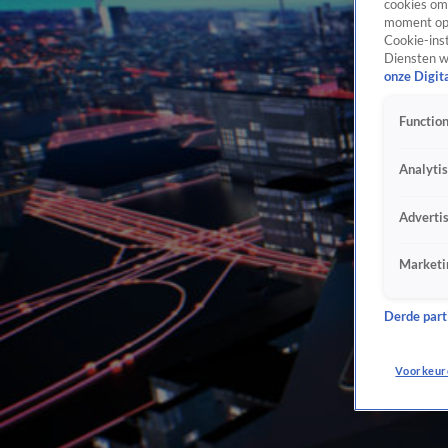
cookies om 
moment opn
Cookie-inst
Diensten w
onze Digit
Function
Analyti
Adverti
Marketi
Derde parti
Voorkeur