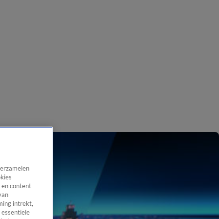
 verzamelen
okies
 en content
van
ing intrekt,
 essentiële