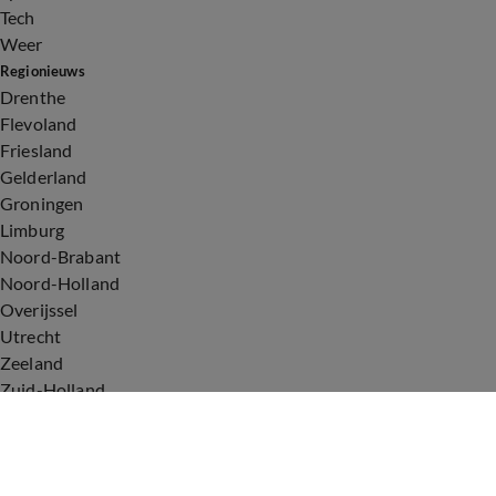
Tech
Weer
Regionieuws
Drenthe
Flevoland
Friesland
Gelderland
Groningen
Limburg
Noord-Brabant
Noord-Holland
Overijssel
Utrecht
Zeeland
Zuid-Holland
Voorwaarden
Over ons
Privacyverklaring
Gebruiksvoorwaarden