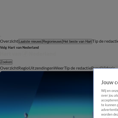
Overzicht
Tip de redacti
Laatste nieuws
Regionieuws
Het beste van Hart
Volg Hart van Nederland
Zoeken
Overzicht
Regio
Uitzendingen
Weer
Tip de redactie
Panel
Video's
Jouw c
Wij en onz
over jou al
accepteren
te kunnen 
advertentie
worden dez