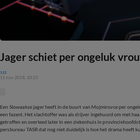
Jager schiet per ongeluk vrou
112
11 nov 2018, 10:25
Een Slowaakse jager heeft in de buurt van Mojmirovce per ongel
een fazant. Het slachtoffer was als drijver ingehuurd om met haa
getroffen en overleed later in een ziekenhuis in provinciehoofds
persbureau TASR dat nog niet duidelijk is hoe het drama heeft k