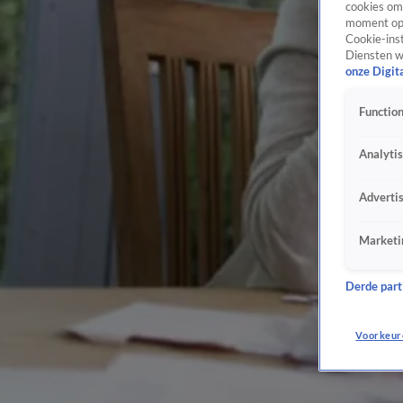
cookies om 
moment opn
Cookie-inst
Diensten w
onze Digit
Function
Analyti
Adverti
Marketi
Derde parti
Voorkeur