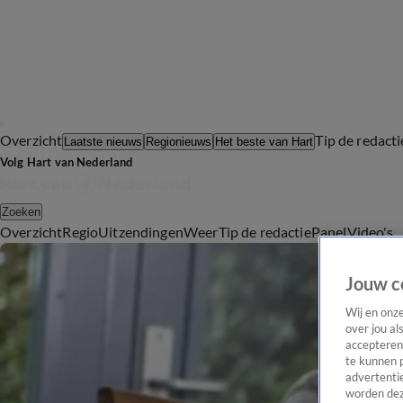
Overzicht
Tip de redacti
Laatste nieuws
Regionieuws
Het beste van Hart
Volg Hart van Nederland
Zoeken
Overzicht
Regio
Uitzendingen
Weer
Tip de redactie
Panel
Video's
Jouw c
Wij en onz
over jou al
accepteren
te kunnen 
advertentie
worden dez