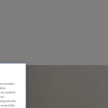
 verzamelen
okies
 en content
van
ing intrekt,
 essentiële