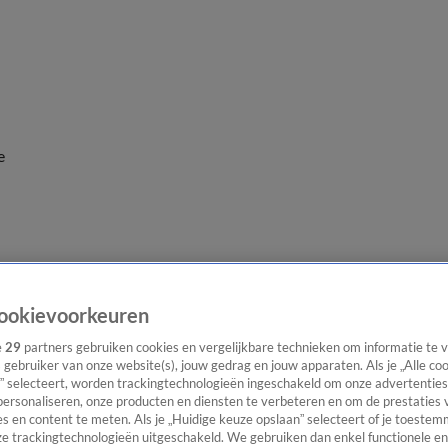
e
ookievoorkeuren
e
29
partners gebruiken cookies en vergelijkbare technieken om informatie te
s gebruiker van onze website(s), jouw gedrag en jouw apparaten. Als je „Alle co
” selecteert, worden trackingtechnologieën ingeschakeld om onze advertenties
personaliseren, onze producten en diensten te verbeteren en om de prestaties 
s en content te meten. Als je „Huidige keuze opslaan” selecteert of je toestemm
e trackingtechnologieën uitgeschakeld. We gebruiken dan enkel functionele en