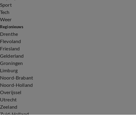
Sport
Tech
Weer
Regionieuws
Drenthe
Flevoland
Friesland
Gelderland
Groningen
Limburg
Noord-Brabant
Noord-Holland
Overijssel
Utrecht
Zeeland
Zuid-Holland
Voorwaarden
Over ons
Privacyverklaring