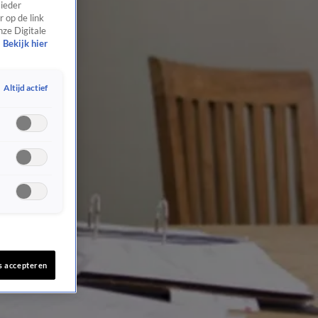
 ieder
 op de link
nze Digitale
Bekijk hier
Altijd actief
s accepteren