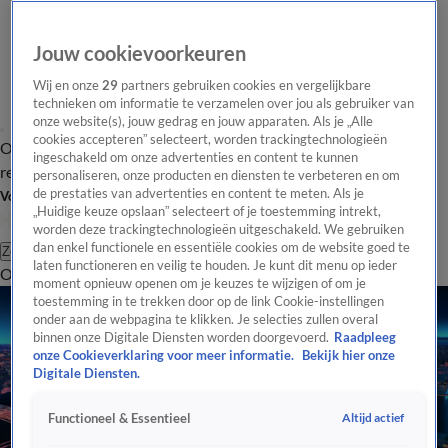
Jouw cookievoorkeuren
Wij en onze
29
partners gebruiken cookies en vergelijkbare
technieken om informatie te verzamelen over jou als gebruiker van
onze website(s), jouw gedrag en jouw apparaten. Als je „Alle
cookies accepteren” selecteert, worden trackingtechnologieën
Overzicht
Tip de
Laatste nieuws
Regionieuws
Het beste van Hart
ingeschakeld om onze advertenties en content te kunnen
redactie
personaliseren, onze producten en diensten te verbeteren en om
de prestaties van advertenties en content te meten. Als je
Volg Hart van Nederland
„Huidige keuze opslaan” selecteert of je toestemming intrekt,
worden deze trackingtechnologieën uitgeschakeld. We gebruiken
dan enkel functionele en essentiële cookies om de website goed te
Zoeken
laten functioneren en veilig te houden. Je kunt dit menu op ieder
Overzicht
Regio
Uitzendingen
Weer
Tip de redactie
Panel
Video's
moment opnieuw openen om je keuzes te wijzigen of om je
toestemming in te trekken door op de link Cookie-instellingen
onder aan de webpagina te klikken. Je selecties zullen overal
binnen onze Digitale Diensten worden doorgevoerd.
Raadpleeg
onze Cookieverklaring voor meer informatie.
Bekijk hier onze
Digitale Diensten.
Altijd actief
Functioneel & Essentieel