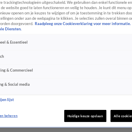
e trackingtechnologieën uitgeschakeld. We gebruiken dan enkel functionele en
de website goed te laten functioneren en veilig te houden. Je kunt dit menu op
ieuw openen om je keuzes te wijzigen of om je toestemming in te trekken door
ellingen onder aan de webpagina te klikken. Je selecties zullen overal binnen o
orden doorgevoerd.
Raadpleeg onze Cookieverklaring voor meer informatie.
ale Diensten.
eel & Essentieel
sch
sing & Commercieel
ng & Social media
jen lijst
en beheren
Huidige keuze opslaan
Alle cookie