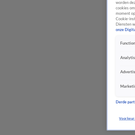
worden dez
cookies om 
moment opn
Cookie-inst
Diensten w
onze Digit
Function
Analyti
Adverti
Marketi
Derde parti
Voorkeur