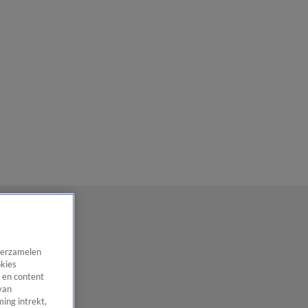
 verzamelen
okies
 en content
van
ing intrekt,