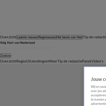
Overzicht
Tip de redacti
Laatste nieuws
Regionieuws
Het beste van Hart
Volg Hart van Nederland
Zoeken
Overzicht
Regio
Uitzendingen
Weer
Tip de redactie
Panel
Video's
Jouw c
Wij en onz
over jou al
accepteren
te kunnen 
advertentie