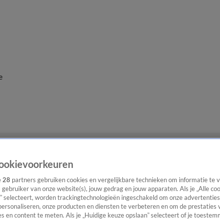
e
ookievoorkeuren
e
28
partners gebruiken cookies en vergelijkbare technieken om informatie te
s gebruiker van onze website(s), jouw gedrag en jouw apparaten. Als je „Alle co
” selecteert, worden trackingtechnologieën ingeschakeld om onze advertenties
personaliseren, onze producten en diensten te verbeteren en om de prestaties 
s en content te meten. Als je „Huidige keuze opslaan” selecteert of je toestemm