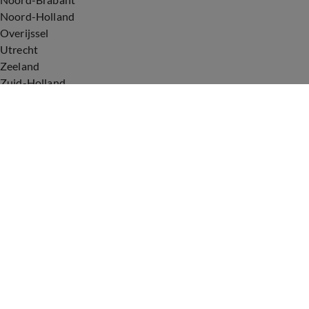
Noord-Holland
Overijssel
Utrecht
Zeeland
Zuid-Holland
Voorwaarden
Over ons
Privacyverklaring
Gebruiksvoorwaarden
Cookieverklaring
Digitale diensten
Cookie instellingen
Upod & Talpa Network
Adverteren
Vacatures
Publieksservice
Tip de redactie
Correcties en aanvullingen