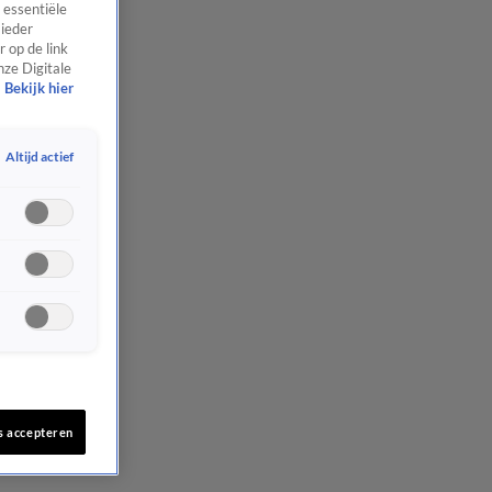
 essentiële
 ieder
 op de link
nze Digitale
Bekijk hier
Altijd actief
s accepteren