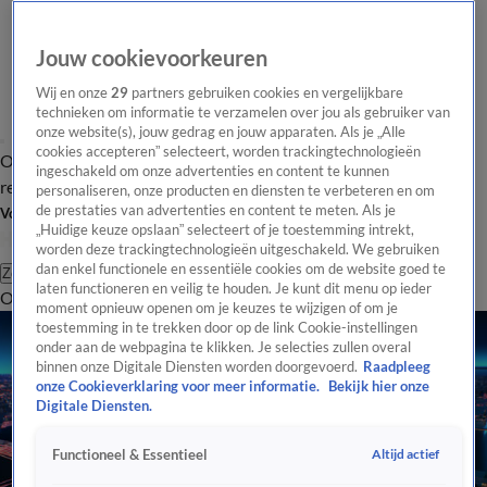
Jouw cookievoorkeuren
Wij en onze
29
partners gebruiken cookies en vergelijkbare
technieken om informatie te verzamelen over jou als gebruiker van
onze website(s), jouw gedrag en jouw apparaten. Als je „Alle
cookies accepteren” selecteert, worden trackingtechnologieën
Overzicht
Tip de
Laatste nieuws
Regionieuws
Het beste van Hart
ingeschakeld om onze advertenties en content te kunnen
redactie
personaliseren, onze producten en diensten te verbeteren en om
de prestaties van advertenties en content te meten. Als je
Volg Hart van Nederland
„Huidige keuze opslaan” selecteert of je toestemming intrekt,
worden deze trackingtechnologieën uitgeschakeld. We gebruiken
dan enkel functionele en essentiële cookies om de website goed te
Zoeken
laten functioneren en veilig te houden. Je kunt dit menu op ieder
Overzicht
Regio
Uitzendingen
Weer
Tip de redactie
Panel
Video's
moment opnieuw openen om je keuzes te wijzigen of om je
toestemming in te trekken door op de link Cookie-instellingen
onder aan de webpagina te klikken. Je selecties zullen overal
binnen onze Digitale Diensten worden doorgevoerd.
Raadpleeg
onze Cookieverklaring voor meer informatie.
Bekijk hier onze
Digitale Diensten.
Altijd actief
Functioneel & Essentieel