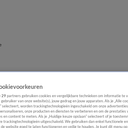
e
ookievoorkeuren
e
29
partners gebruiken cookies en vergelijkbare technieken om informatie te
s gebruiker van onze website(s), jouw gedrag en jouw apparaten. Als je „Alle co
” selecteert, worden trackingtechnologieën ingeschakeld om onze advertenties
personaliseren, onze producten en diensten te verbeteren en om de prestaties 
s en content te meten. Als je „Huidige keuze opslaan” selecteert of je toestemm
e trackingtechnologieën uitgeschakeld. We gebruiken dan enkel functionele en
de website goed te laten functioneren en veilig te houden. Je kunt dit menu op