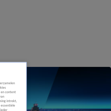
 verzamelen
okies
 en content
van
ing intrekt,
 essentiële
 ieder