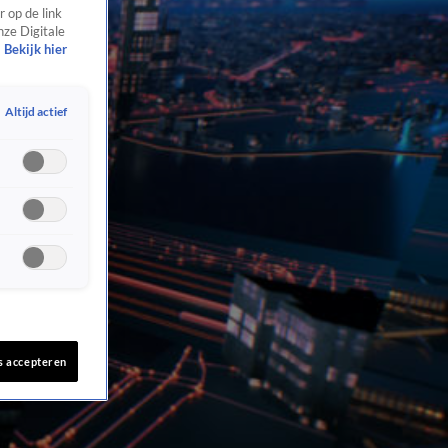
 op de link
nze Digitale
Bekijk hier
Altijd actief
s accepteren