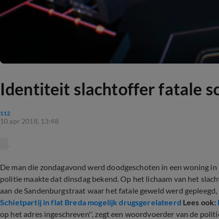
Identiteit slachtoffer fatale 
112
10 apr 2018, 13:48
De man die zondagavond werd doodgeschoten in een woning in Br
politie maakte dat dinsdag bekend. Op het lichaam van het slach
aan de Sandenburgstraat waar het fatale geweld werd gepleegd,
Schietpartij in flat Breda mogelijk drugsgerelateerd
Lees ook:
op het adres ingeschreven'', zegt een woordvoerder van de polit