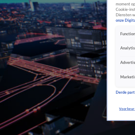
moment opn
Cookie-inst
Diensten w
onze Digit
Function
Analyti
Adverti
Marketi
Derde parti
Voorkeur