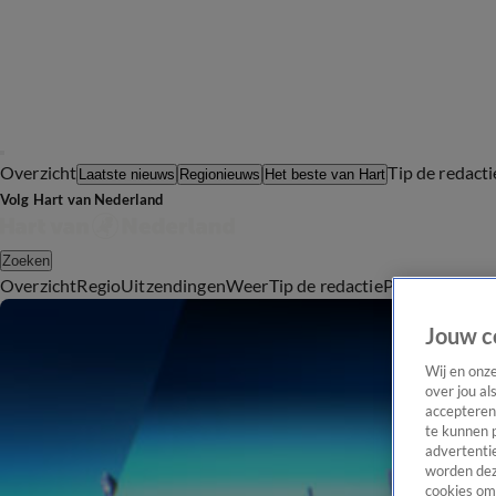
Overzicht
Tip de redacti
Laatste nieuws
Regionieuws
Het beste van Hart
Volg Hart van Nederland
Zoeken
Overzicht
Regio
Uitzendingen
Weer
Tip de redactie
Panel
Video's
Jouw c
Wij en onz
over jou al
accepteren
te kunnen 
advertentie
worden dez
cookies om 