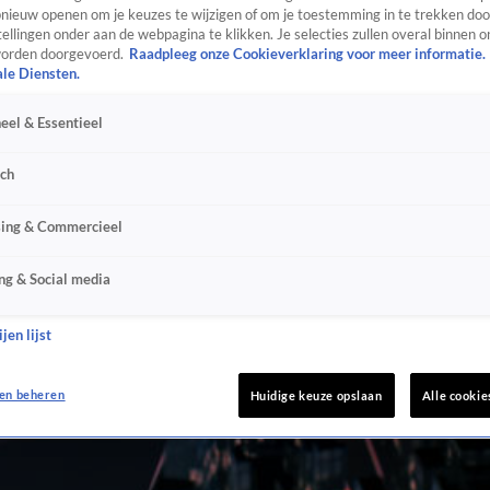
ieuw openen om je keuzes te wijzigen of om je toestemming in te trekken door
ellingen onder aan de webpagina te klikken. Je selecties zullen overal binnen o
orden doorgevoerd.
Raadpleeg onze Cookieverklaring voor meer informatie.
ale Diensten.
eel & Essentieel
sch
sing & Commercieel
ng & Social media
jen lijst
en beheren
Huidige keuze opslaan
Alle cookie