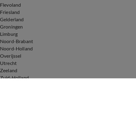
Flevoland
Friesland
Gelderland
Groningen
Limburg
Noord-Brabant
Noord-Holland
Overijssel
Utrecht
Zeeland
Zuid-Holland
Voorwaarden
Over ons
Privacyverklaring
Gebruiksvoorwaarden
Cookieverklaring
Digitale diensten
Cookie instellingen
Upod & Talpa Network