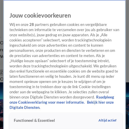
Jouw cookievoorkeuren
Wij en onze
28
partners gebruiken cookies en vergelijkbare
technieken om informatie te verzamelen over jou als gebruiker van
onze website(s), jouw gedrag en jouw apparaten. Als je „Alle
cookies accepteren” selecteert, worden trackingtechnologieën
Overzicht
Tip de
Laatste nieuws
Regionieuws
Het beste van Hart
ingeschakeld om onze advertenties en content te kunnen
redactie
personaliseren, onze producten en diensten te verbeteren en om
de prestaties van advertenties en content te meten. Als je
Volg Hart van Nederland
„Huidige keuze opslaan” selecteert of je toestemming intrekt,
worden deze trackingtechnologieën uitgeschakeld. We gebruiken
dan enkel functionele en essentiële cookies om de website goed te
Zoeken
laten functioneren en veilig te houden. Je kunt dit menu op ieder
Overzicht
Regio
Uitzendingen
Weer
Tip de redactie
Panel
Video's
moment opnieuw openen om je keuzes te wijzigen of om je
toestemming in te trekken door op de link Cookie-instellingen
onder aan de webpagina te klikken. Je selecties zullen overal
binnen onze Digitale Diensten worden doorgevoerd.
Raadpleeg
onze Cookieverklaring voor meer informatie.
Bekijk hier onze
Digitale Diensten.
Altijd actief
Functioneel & Essentieel