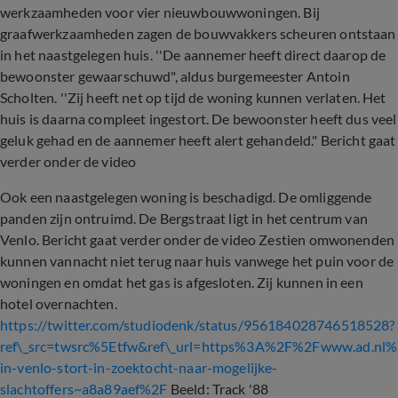
werkzaamheden voor vier nieuwbouwwoningen. Bij
graafwerkzaamheden zagen de bouwvakkers scheuren ontstaan
in het naastgelegen huis. ''De aannemer heeft direct daarop de
bewoonster gewaarschuwd", aldus burgemeester Antoin
Scholten. ''Zij heeft net op tijd de woning kunnen verlaten. Het
huis is daarna compleet ingestort. De bewoonster heeft dus veel
geluk gehad en de aannemer heeft alert gehandeld." Bericht gaat
verder onder de video
Ook een naastgelegen woning is beschadigd. De omliggende
panden zijn ontruimd. De Bergstraat ligt in het centrum van
Venlo. Bericht gaat verder onder de video Zestien omwonenden
kunnen vannacht niet terug naar huis vanwege het puin voor de
woningen en omdat het gas is afgesloten. Zij kunnen in een
hotel overnachten.
https://twitter.com/studiodenk/status/956184028746518528?
ref\_src=twsrc%5Etfw&ref\_url=https%3A%2F%2Fwww.ad.nl
in-venlo-stort-in-zoektocht-naar-mogelijke-
slachtoffers~a8a89aef%2F
Beeld: Track '88