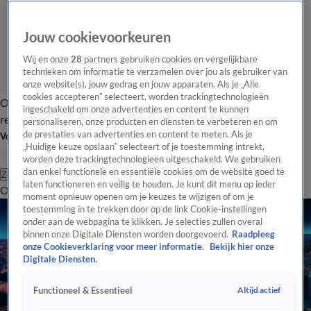
Jouw cookievoorkeuren
Wij en onze
28
partners gebruiken cookies en vergelijkbare
technieken om informatie te verzamelen over jou als gebruiker van
onze website(s), jouw gedrag en jouw apparaten. Als je „Alle
cookies accepteren” selecteert, worden trackingtechnologieën
Overzicht
Tip de
Laatste nieuws
Regionieuws
Het beste van Hart
ingeschakeld om onze advertenties en content te kunnen
redactie
personaliseren, onze producten en diensten te verbeteren en om
de prestaties van advertenties en content te meten. Als je
Volg Hart van Nederland
„Huidige keuze opslaan” selecteert of je toestemming intrekt,
worden deze trackingtechnologieën uitgeschakeld. We gebruiken
dan enkel functionele en essentiële cookies om de website goed te
Zoeken
laten functioneren en veilig te houden. Je kunt dit menu op ieder
Overzicht
Regio
Uitzendingen
Weer
Tip de redactie
Panel
Video's
moment opnieuw openen om je keuzes te wijzigen of om je
toestemming in te trekken door op de link Cookie-instellingen
onder aan de webpagina te klikken. Je selecties zullen overal
binnen onze Digitale Diensten worden doorgevoerd.
Raadpleeg
onze Cookieverklaring voor meer informatie.
Bekijk hier onze
Digitale Diensten.
Altijd actief
Functioneel & Essentieel