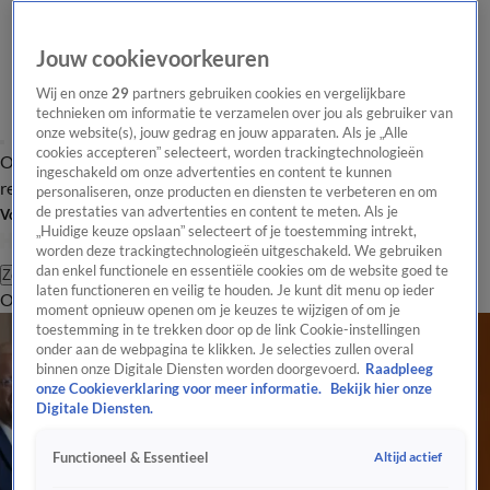
Jouw cookievoorkeuren
Wij en onze
29
partners gebruiken cookies en vergelijkbare
technieken om informatie te verzamelen over jou als gebruiker van
onze website(s), jouw gedrag en jouw apparaten. Als je „Alle
cookies accepteren” selecteert, worden trackingtechnologieën
Overzicht
Tip de
Laatste nieuws
Regionieuws
Het beste van Hart
ingeschakeld om onze advertenties en content te kunnen
redactie
personaliseren, onze producten en diensten te verbeteren en om
de prestaties van advertenties en content te meten. Als je
Volg Hart van Nederland
„Huidige keuze opslaan” selecteert of je toestemming intrekt,
worden deze trackingtechnologieën uitgeschakeld. We gebruiken
dan enkel functionele en essentiële cookies om de website goed te
Zoeken
laten functioneren en veilig te houden. Je kunt dit menu op ieder
Overzicht
Regio
Uitzendingen
Weer
Tip de redactie
Panel
Video's
moment opnieuw openen om je keuzes te wijzigen of om je
toestemming in te trekken door op de link Cookie-instellingen
onder aan de webpagina te klikken. Je selecties zullen overal
binnen onze Digitale Diensten worden doorgevoerd.
Raadpleeg
onze Cookieverklaring voor meer informatie.
Bekijk hier onze
Digitale Diensten.
Altijd actief
Functioneel & Essentieel