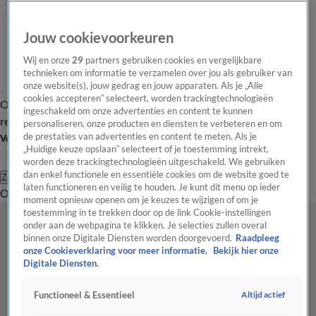
Jouw cookievoorkeuren
Wij en onze
29
partners gebruiken cookies en vergelijkbare
technieken om informatie te verzamelen over jou als gebruiker van
onze website(s), jouw gedrag en jouw apparaten. Als je „Alle
cookies accepteren” selecteert, worden trackingtechnologieën
Overzicht
Tip de
Laatste nieuws
Regionieuws
Het beste van Hart
ingeschakeld om onze advertenties en content te kunnen
redactie
personaliseren, onze producten en diensten te verbeteren en om
de prestaties van advertenties en content te meten. Als je
Volg Hart van Nederland
„Huidige keuze opslaan” selecteert of je toestemming intrekt,
worden deze trackingtechnologieën uitgeschakeld. We gebruiken
dan enkel functionele en essentiële cookies om de website goed te
Zoeken
laten functioneren en veilig te houden. Je kunt dit menu op ieder
Overzicht
Regio
Uitzendingen
Weer
Tip de redactie
Panel
Video's
moment opnieuw openen om je keuzes te wijzigen of om je
toestemming in te trekken door op de link Cookie-instellingen
onder aan de webpagina te klikken. Je selecties zullen overal
binnen onze Digitale Diensten worden doorgevoerd.
Raadpleeg
onze Cookieverklaring voor meer informatie.
Bekijk hier onze
Digitale Diensten.
Altijd actief
Functioneel & Essentieel