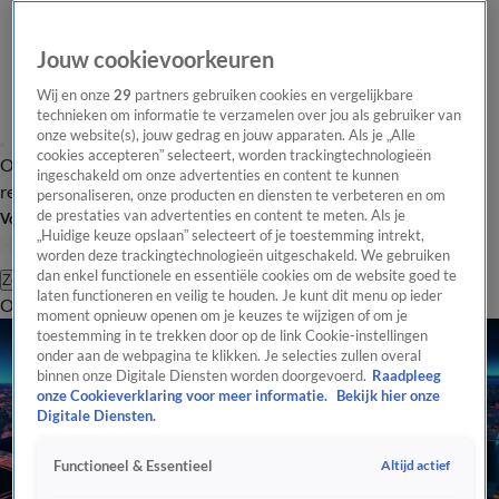
Jouw cookievoorkeuren
Wij en onze
29
partners gebruiken cookies en vergelijkbare
technieken om informatie te verzamelen over jou als gebruiker van
onze website(s), jouw gedrag en jouw apparaten. Als je „Alle
cookies accepteren” selecteert, worden trackingtechnologieën
Overzicht
Tip de
Laatste nieuws
Regionieuws
Het beste van Hart
ingeschakeld om onze advertenties en content te kunnen
redactie
personaliseren, onze producten en diensten te verbeteren en om
de prestaties van advertenties en content te meten. Als je
Volg Hart van Nederland
„Huidige keuze opslaan” selecteert of je toestemming intrekt,
worden deze trackingtechnologieën uitgeschakeld. We gebruiken
dan enkel functionele en essentiële cookies om de website goed te
Zoeken
laten functioneren en veilig te houden. Je kunt dit menu op ieder
Overzicht
Regio
Uitzendingen
Weer
Tip de redactie
Panel
Video's
moment opnieuw openen om je keuzes te wijzigen of om je
toestemming in te trekken door op de link Cookie-instellingen
onder aan de webpagina te klikken. Je selecties zullen overal
binnen onze Digitale Diensten worden doorgevoerd.
Raadpleeg
onze Cookieverklaring voor meer informatie.
Bekijk hier onze
Digitale Diensten.
Altijd actief
Functioneel & Essentieel