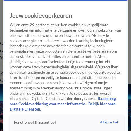
Jouw cookievoorkeuren
Wij en onze
29
partners gebruiken cookies en vergelijkbare
technieken om informatie te verzamelen over jou als gebruiker van
onze website(s), jouw gedrag en jouw apparaten. Als je „Alle
cookies accepteren” selecteert, worden trackingtechnologieën
Overzicht
Tip de
Laatste nieuws
Regionieuws
Het beste van Hart
ingeschakeld om onze advertenties en content te kunnen
redactie
personaliseren, onze producten en diensten te verbeteren en om
de prestaties van advertenties en content te meten. Als je
Volg Hart van Nederland
„Huidige keuze opslaan” selecteert of je toestemming intrekt,
worden deze trackingtechnologieën uitgeschakeld. We gebruiken
dan enkel functionele en essentiële cookies om de website goed te
Zoeken
laten functioneren en veilig te houden. Je kunt dit menu op ieder
Overzicht
Regio
Uitzendingen
Weer
Tip de redactie
Panel
Video's
moment opnieuw openen om je keuzes te wijzigen of om je
toestemming in te trekken door op de link Cookie-instellingen
onder aan de webpagina te klikken. Je selecties zullen overal
binnen onze Digitale Diensten worden doorgevoerd.
Raadpleeg
onze Cookieverklaring voor meer informatie.
Bekijk hier onze
Digitale Diensten.
Altijd actief
Functioneel & Essentieel