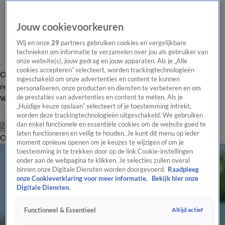
Jouw cookievoorkeuren
Wij en onze
29
partners gebruiken cookies en vergelijkbare
technieken om informatie te verzamelen over jou als gebruiker van
onze website(s), jouw gedrag en jouw apparaten. Als je „Alle
cookies accepteren” selecteert, worden trackingtechnologieën
Overzicht
Tip de
Laatste nieuws
Regionieuws
Het beste van Hart
ingeschakeld om onze advertenties en content te kunnen
redactie
personaliseren, onze producten en diensten te verbeteren en om
de prestaties van advertenties en content te meten. Als je
Volg Hart van Nederland
„Huidige keuze opslaan” selecteert of je toestemming intrekt,
worden deze trackingtechnologieën uitgeschakeld. We gebruiken
dan enkel functionele en essentiële cookies om de website goed te
Zoeken
laten functioneren en veilig te houden. Je kunt dit menu op ieder
Overzicht
Regio
Uitzendingen
Weer
Tip de redactie
Panel
Video's
moment opnieuw openen om je keuzes te wijzigen of om je
toestemming in te trekken door op de link Cookie-instellingen
onder aan de webpagina te klikken. Je selecties zullen overal
binnen onze Digitale Diensten worden doorgevoerd.
Raadpleeg
onze Cookieverklaring voor meer informatie.
Bekijk hier onze
Digitale Diensten.
Altijd actief
Functioneel & Essentieel