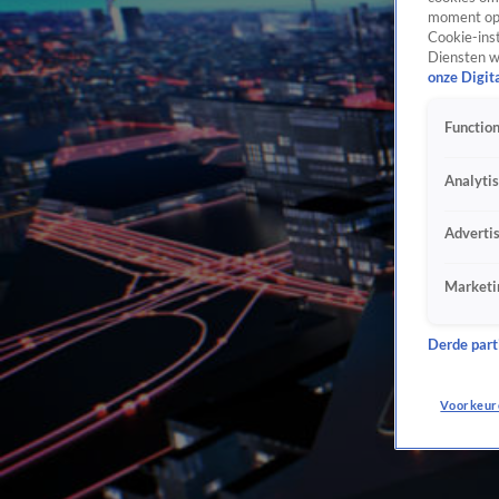
moment opn
Cookie-inst
Diensten w
onze Digit
Function
Analyti
Adverti
Marketi
Derde parti
Voorkeur