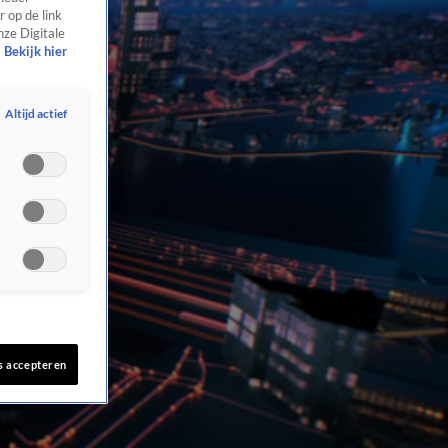
 op de link
nze Digitale
Bekijk hier
Altijd actief
s accepteren