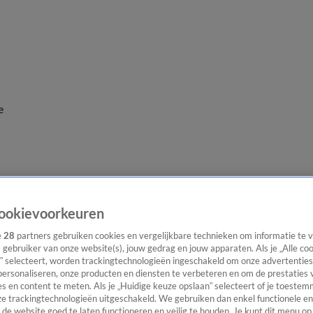
e
ookievoorkeuren
e
28
partners gebruiken cookies en vergelijkbare technieken om informatie te
s gebruiker van onze website(s), jouw gedrag en jouw apparaten. Als je „Alle co
” selecteert, worden trackingtechnologieën ingeschakeld om onze advertenties
personaliseren, onze producten en diensten te verbeteren en om de prestaties 
s en content te meten. Als je „Huidige keuze opslaan” selecteert of je toestemm
e trackingtechnologieën uitgeschakeld. We gebruiken dan enkel functionele en
de website goed te laten functioneren en veilig te houden. Je kunt dit menu op