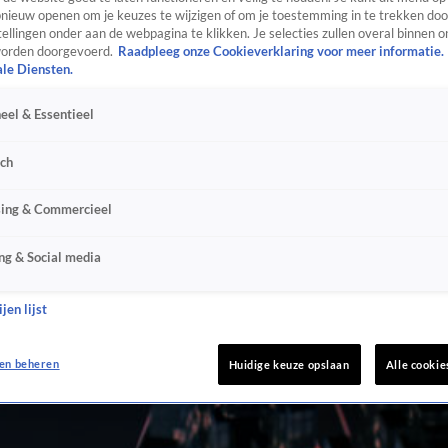
ieuw openen om je keuzes te wijzigen of om je toestemming in te trekken door
ellingen onder aan de webpagina te klikken. Je selecties zullen overal binnen o
orden doorgevoerd.
Raadpleeg onze Cookieverklaring voor meer informatie.
ale Diensten.
eel & Essentieel
sch
sing & Commercieel
ng & Social media
jen lijst
en beheren
Huidige keuze opslaan
Alle cookie