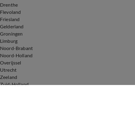
Drenthe
Flevoland
Friesland
Gelderland
Groningen
Limburg
Noord-Brabant
Noord-Holland
Overijssel
Utrecht
Zeeland
Zuid-Holland
Voorwaarden
Over ons
Privacyverklaring
Gebruiksvoorwaarden
Cookieverklaring
Digitale diensten
Cookie instellingen