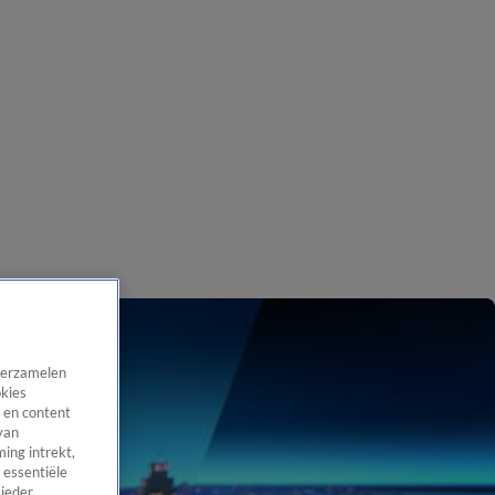
 verzamelen
okies
 en content
van
ing intrekt,
 essentiële
 ieder