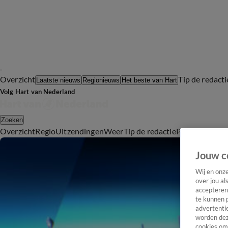
Overzicht
Tip de redacti
Laatste nieuws
Regionieuws
Het beste van Hart
Volg Hart van Nederland
Zoeken
Overzicht
Regio
Uitzendingen
Weer
Tip de redactie
Panel
Video's
Jouw c
Wij en onz
over jou al
accepteren
te kunnen 
advertentie
worden dez
cookies om 