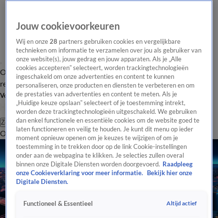
Jouw cookievoorkeuren
Wij en onze
28
partners gebruiken cookies en vergelijkbare
technieken om informatie te verzamelen over jou als gebruiker van
onze website(s), jouw gedrag en jouw apparaten. Als je „Alle
cookies accepteren” selecteert, worden trackingtechnologieën
Overzicht
Tip de
Laatste nieuws
Regionieuws
Het beste van Hart
ingeschakeld om onze advertenties en content te kunnen
redactie
personaliseren, onze producten en diensten te verbeteren en om
de prestaties van advertenties en content te meten. Als je
Volg Hart van Nederland
„Huidige keuze opslaan” selecteert of je toestemming intrekt,
worden deze trackingtechnologieën uitgeschakeld. We gebruiken
dan enkel functionele en essentiële cookies om de website goed te
Zoeken
laten functioneren en veilig te houden. Je kunt dit menu op ieder
Overzicht
Regio
Uitzendingen
Weer
Tip de redactie
Panel
Video's
moment opnieuw openen om je keuzes te wijzigen of om je
toestemming in te trekken door op de link Cookie-instellingen
onder aan de webpagina te klikken. Je selecties zullen overal
binnen onze Digitale Diensten worden doorgevoerd.
Raadpleeg
onze Cookieverklaring voor meer informatie.
Bekijk hier onze
Digitale Diensten.
Altijd actief
Functioneel & Essentieel