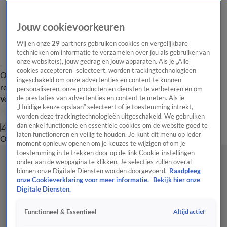
Jouw cookievoorkeuren
Wij en onze
29
partners gebruiken cookies en vergelijkbare
technieken om informatie te verzamelen over jou als gebruiker van
onze website(s), jouw gedrag en jouw apparaten. Als je „Alle
cookies accepteren” selecteert, worden trackingtechnologieën
Overzicht
Tip de
Laatste nieuws
Regionieuws
Het beste van Hart
ingeschakeld om onze advertenties en content te kunnen
redactie
personaliseren, onze producten en diensten te verbeteren en om
de prestaties van advertenties en content te meten. Als je
Volg Hart van Nederland
„Huidige keuze opslaan” selecteert of je toestemming intrekt,
worden deze trackingtechnologieën uitgeschakeld. We gebruiken
dan enkel functionele en essentiële cookies om de website goed te
Zoeken
laten functioneren en veilig te houden. Je kunt dit menu op ieder
Overzicht
Regio
Uitzendingen
Weer
Tip de redactie
Panel
Video's
moment opnieuw openen om je keuzes te wijzigen of om je
toestemming in te trekken door op de link Cookie-instellingen
onder aan de webpagina te klikken. Je selecties zullen overal
binnen onze Digitale Diensten worden doorgevoerd.
Raadpleeg
onze Cookieverklaring voor meer informatie.
Bekijk hier onze
Digitale Diensten.
Altijd actief
Functioneel & Essentieel